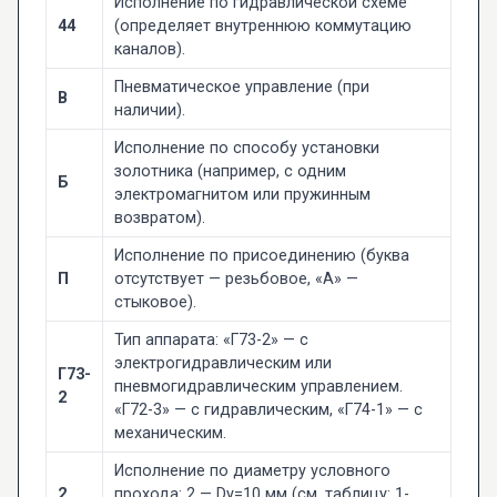
Исполнение по гидравлической схеме
44
(определяет внутреннюю коммутацию
каналов).
Пневматическое управление (при
В
наличии).
Исполнение по способу установки
золотника (например, с одним
Б
электромагнитом или пружинным
возвратом).
Исполнение по присоединению (буква
П
отсутствует — резьбовое, «А» —
стыковое).
Тип аппарата: «Г73-2» — с
электрогидравлическим или
Г73-
пневмогидравлическим управлением.
2
«Г72-3» — с гидравлическим, «Г74-1» — с
механическим.
Исполнение по диаметру условного
2
прохода: 2 — Dy=10 мм (см. таблицу: 1-