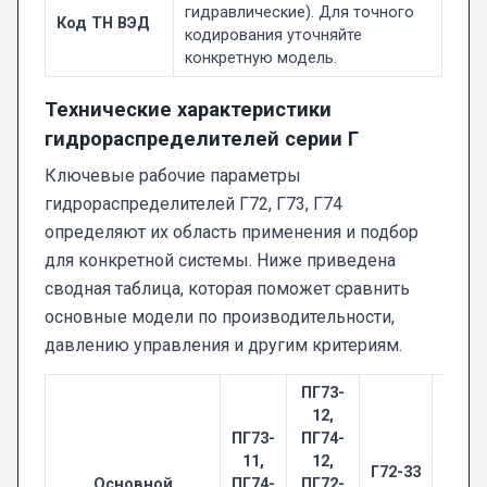
гидравлические). Для точного
Код ТН ВЭД
кодирования уточняйте
конкретную модель.
Технические характеристики
гидрораспределителей серии Г
Ключевые рабочие параметры
гидрораспределителей Г72, Г73, Г74
определяют их область применения и подбор
для конкретной системы. Ниже приведена
сводная таблица, которая поможет сравнить
основные модели по производительности,
давлению управления и другим критериям.
ПГ73-
12,
ПГ73-
ПГ74-
Г74-
11,
12,
Г72-33
34, 
Основной
ПГ74-
ПГ72-