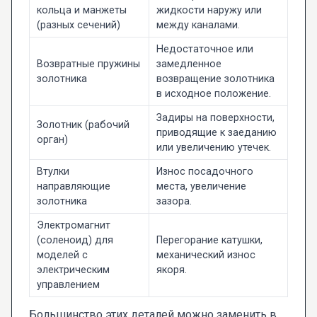
кольца и манжеты
жидкости наружу или
(разных сечений)
между каналами.
Недостаточное или
Возвратные пружины
замедленное
золотника
возвращение золотника
в исходное положение.
Задиры на поверхности,
Золотник (рабочий
приводящие к заеданию
орган)
или увеличению утечек.
Втулки
Износ посадочного
направляющие
места, увеличение
золотника
зазора.
Электромагнит
(соленоид) для
Перегорание катушки,
моделей с
механический износ
электрическим
якоря.
управлением
Большинство этих деталей можно заменить в