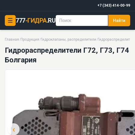
+7 (343) 414-00-99
☰
777
-ГИДРА
.RU
Найти
Гидрораспределители Г72, Г73, Г74 Болгария
20 МПа · 65 моделей серии
Главная
/
Продукция
/
Гидроклапаны, распределители
/
Гидрораспределител
Гидрораспределители Г72, Г73, Г74
Болгария
‹