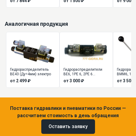
от 7 844 ₽
от 1 500 ₽
от 9 000 
Аналогичная продукция
Гидрораспределитель
Гидрораспределители
Гидрорасп
ВЕ43 (Ду=4мм) электро
ВЕ6, 1РЕ 6, 2РЕ 6
ВММ6, 1РМ
(Ду=6мм) золотниковые
управлени
от 2 499 ₽
от 3 000 ₽
от 3 500 
Поставка гидравлики и пневматики по России —
рассчитаем стоимость в день обращения
Оставить заявку