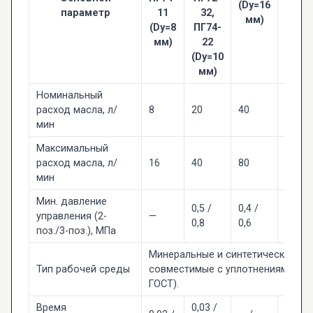
(Dy=16
ПГ7
параметр
11
32,
мм)
ПГ
(Dy=8
ПГ74-
(Dy=
мм)
22
(Dy=10
мм)
Номинальный
расход масла, л/
8
20
40
80
мин
Максимальный
расход масла, л/
16
40
80
160
мин
Мин. давление
0,5 /
0,4 /
управления (2-
—
0,4 / 
0,8
0,6
поз./3-поз.), МПа
Минеральные и синтетические ма
Тип рабочей среды
совместимые с уплотнениями (типа
ГОСТ).
Время
0,03 /
— / 0,