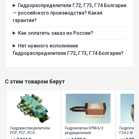
Гидрораспределители Г72, Г73, Г74 Болгария
— российского производства? Какая
гарантия?
Как оплатить заказ из России?
Нет нужного исполнения
Гидрораспределители Г72, Г73, Г74 Болгария?
С этим товаром берут
Гидрораспределители
Гидроклапан КРМ-6/3
Гидропане
РСР, РСГ, РСЭ
редукционный
Г34-2.М р
секционные