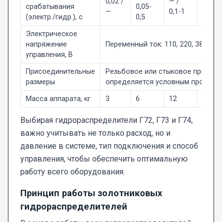
0,02 /
— /
срабатывания
0,05-
(элек
—
0,1-1
(электр./гидр.), с
0,5
0,05-1
Электрическое
напряжение
Переменный ток: 110, 220, 380. Пос
управления, В
Присоединительные
Резьбовое или стыковое присоед
размеры
определяется условным проходом
Масса аппарата, кг
3
6
12
15
Выбирая гидрораспределители Г72, Г73 и Г74,
важно учитывать не только расход, но и
давление в системе, тип подключения и способ
управления, чтобы обеспечить оптимальную
работу всего оборудования.
Принцип работы золотниковых
гидрораспределителей