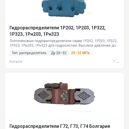
Гидрораспределители 1Р202, 1Р203, 1Р322,
1Р323, 1Рн203, 1Рн323
Золотниковые гидрораспределители серии 1Р202, 1Р203, 1Р322,
1Р323, 1Рн203, 1Рн323 для гидросистем. Высокое давление до
32 МПа, расход до 500 л/мин. Ремонтопригодность,
Тип: распределитель
Ду 20–32
25–32 МПа
совместимость с российскими маслами. Доставка по России из
Екатеринбурга. Техническая поддержка.
Каталог
7 →
Гидрораспределители Г72, Г73, Г74 Болгария