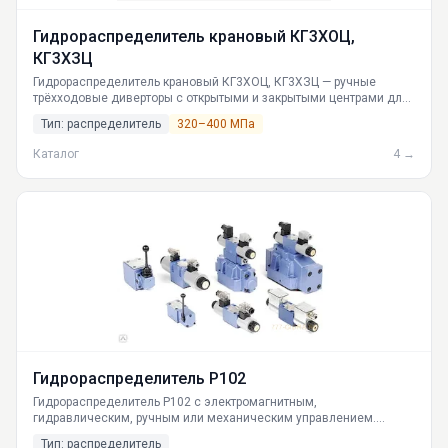
Гидрораспределитель крановый КГ3ХОЦ,
КГ3ХЗЦ
Гидрораспределитель крановый КГ3ХОЦ, КГ3ХЗЦ — ручные
трёхходовые диверторы с открытыми и закрытыми центрами для
автокранов. Рабочее давление до 400 бар, пропускная
Тип: распределитель
320–400 МПа
способность до 180 л/мин. Температура работы от –40°C.
Доставка по РФ со склада в Екатеринбурге.
Каталог
4 →
Гидрораспределитель Р102
Гидрораспределитель Р102 с электромагнитным,
гидравлическим, ручным или механическим управлением.
Номинальное давление 20 МПа. Индивидуальный подбор схем
Тип: распределитель