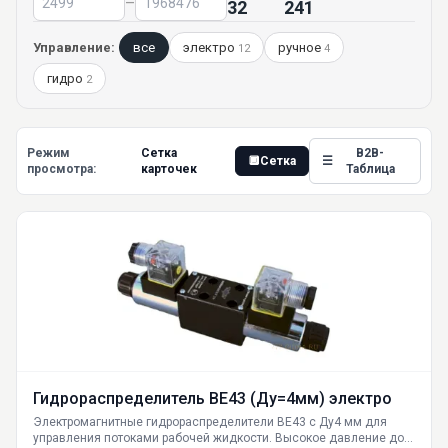
–
32
241
Управление:
все
электро
ручное
12
4
гидро
2
Режим
Сетка
B2B-
🔲
Сетка
☰
просмотра:
карточек
Таблица
Гидрораспределитель ВЕ43 (Ду=4мм) электро
Электромагнитные гидрораспределители ВЕ43 с Ду4 мм для
управления потоками рабочей жидкости. Высокое давление до