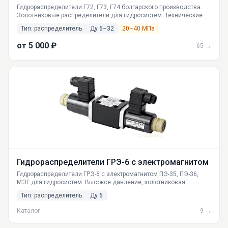
Гидрораспределители Г72, Г73, Г74 болгарского производства.
Золотниковые распределители для гидросистем. Технические
характеристики, условное обозначение, доставка по России.
Тип: распределитель
Ду 6–32
20–40 МПа
Поставка из Екатеринбурга.
от 5 000 ₽
65 →
Гидрораспределители ГРЭ-6 с электромагнитом
Гидрораспределители ГРЭ-6 с электромагнитом ПЭ-35, ПЭ-36,
МЭГ для гидросистем. Высокое давление, золотниковая
конструкция, российские аналоги ВЕ6, МРЭ6. Гарантия, поставки
Тип: распределитель
Ду 6
по РФ от ГИДРАВЛИКА.
Каталог
9 →