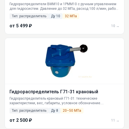
Гидрораспределители ВММ10 и 1РММ10 с ручным управлением
для гидросистем. Давление до 32 МПа, расход 100 л/мин, работа
от -40°C. Поставка со склада в Екатеринбурге, доставка по
Тип: распределитель
Ду 10
32 МПа
России. Гарантия качества.
от 5 499 ₽
10 →
Гидрораспределитель Г71-31 крановый
Гидрораспределитель крановый Г71-31: технические
характеристики, вес, габариты, условное обозначение.
Производительность 12.5-16 л/мин, давление до 25 МПа. Цены,
Тип: распределитель
Ду 8
20–50 МПа
доставка по России (Москва, СПб, Казань, Новосибирск и др.).
Российское производство, совместимость с отечественными
от 2 500 ₽
11 →
маслами.