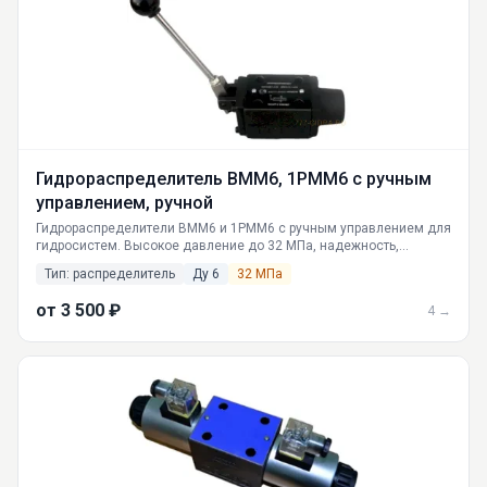
Гидрораспределитель ВММ6, 1РММ6 с ручным
управлением, ручной
Гидрораспределители ВММ6 и 1РММ6 с ручным управлением для
гидросистем. Высокое давление до 32 МПа, надежность,
российское производство. Доставка по РФ. Гарантия. Подробные
Тип: распределитель
Ду 6
32 МПа
характеристики, принцип работы, FAQ.
от 3 500 ₽
4 →