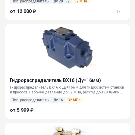
Тип: распределитель
Ду 20–32
32 МПа
мин. Работа на минеральных маслах от -40°C. Производство и
поставка по РФ из Екатеринбурга. Доступные цены, гарантия.
от 12 000 ₽
17 →
Гидрораспределитель ВХ16 (Ду=16мм)
Гидрораспределитель ВХ16 с Ду=16мм для гидросистем станков
и прессов. Рабочее давление до 32 МПа, расход до 170 л/мин.
Продажа и доставка по России от ГИДРАВЛИКА.
Тип: распределитель
Ду 16
32 МПа
от 5 999 ₽