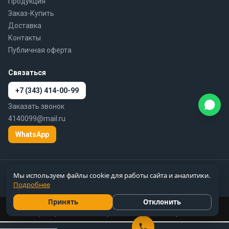
Продукция
Заказ-Купить
Доставка
Контакты
Публичная оферта
Связаться
+7 (343) 414-00-99
Заказать звонок
4140099@mail.ru
WhatsApp
© 2010–2026 777-gidra.ru · Гидравлика — поставка гидравлики и
Мы используем файлы cookie для работы сайта и аналитики.
пневматики по России
Подробнее
Цены справочные, не являются публичной офертой
Принять
Отклонить
Цены и вся информация на сайте 777-gidra.ru носят справочный
характер и не являются публичной офертой.
Подробнее