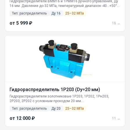
Гидрораспределители ВММ16 и 1РММ16 ручного управления, Ду
16 мм. Давление до 32 МПа, температурный диапазон -40...+50°C.
Производительность 63-125 л/мин. Гарантия, доставка по России.
Тип: распределитель
Ду 16
25–32 МПа
Всегда в наличии на складе в Екатеринбурге.
от 5 999 ₽
16 →
Гидрораспределитель 1Р203 (Dy=20 мм)
Гидрораспределители золотниковые 1Р203, 1Р202, 1Рн203,
2Р203, 2Р202 с условным проходом 20 мм.
Электрогидравлическое, гидравлическое и ручное управление,
Тип: распределитель
Ду 20
25–32 МПа
давление до 32 МПа. Доставка по всей России. Производство
ГИДРАВЛИКА в Екатеринбурге.
от 12 000 ₽
11 →