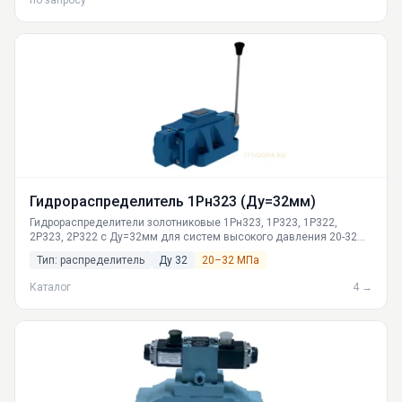
по запросу
Гидрораспределитель 1Рн323 (Ду=32мм)
Гидрораспределители золотниковые 1Рн323, 1Р323, 1Р322,
2Р323, 2Р322 с Ду=32мм для систем высокого давления 20-32
МПа. Прямое и электрогидравлическое управление,
Тип: распределитель
Ду 32
20–32 МПа
производительность 330-500 л/мин. Низкотемпературный режим
до -40°C.
Каталог
4 →