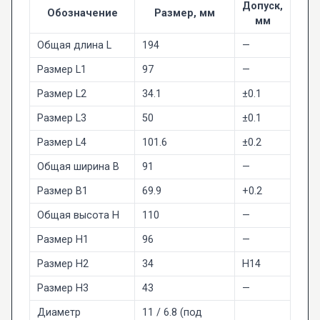
Допуск,
Обозначение
Размер, мм
мм
Общая длина L
194
—
Размер L1
97
—
Размер L2
34.1
±0.1
Размер L3
50
±0.1
Размер L4
101.6
±0.2
Общая ширина B
91
—
Размер B1
69.9
+0.2
Общая высота H
110
—
Размер H1
96
—
Размер H2
34
H14
Размер H3
43
—
Диаметр
11 / 6.8 (под