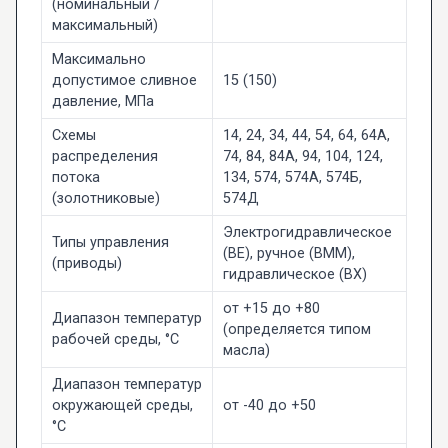
(номинальный /
максимальный)
Максимально
допустимое сливное
15 (150)
давление, МПа
Схемы
14, 24, 34, 44, 54, 64, 64А,
распределения
74, 84, 84А, 94, 104, 124,
потока
134, 574, 574А, 574Б,
(золотниковые)
574Д
Электрогидравлическое
Типы управления
(ВЕ), ручное (ВММ),
(приводы)
гидравлическое (ВХ)
от +15 до +80
Диапазон температур
(определяется типом
рабочей среды, °C
масла)
Диапазон температур
окружающей среды,
от -40 до +50
°C