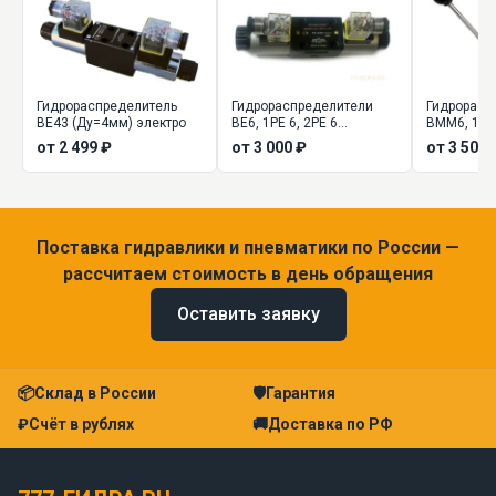
Гидрораспределитель
Гидрораспределители
Гидрорасп
ВЕ43 (Ду=4мм) электро
ВЕ6, 1РЕ 6, 2РЕ 6
ВММ6, 1РМ
(Ду=6мм) золотниковые
управлени
от 2 499 ₽
от 3 000 ₽
от 3 500 
Поставка гидравлики и пневматики по России —
рассчитаем стоимость в день обращения
Оставить заявку
📦
Склад в России
🛡
Гарантия
₽
Счёт в рублях
🚚
Доставка по РФ