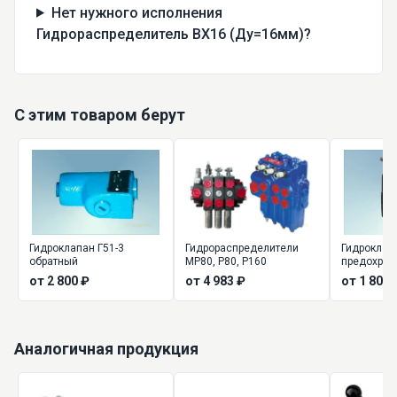
Нет нужного исполнения
Гидрораспределитель ВХ16 (Ду=16мм)?
С этим товаром берут
Гидроклапан Г51-3
Гидрораспределители
Гидроклап
обратный
МР80, Р80, Р160
предохран
электрома
от 2 800 ₽
от 4 983 ₽
от 1 800 
Аналогичная продукция