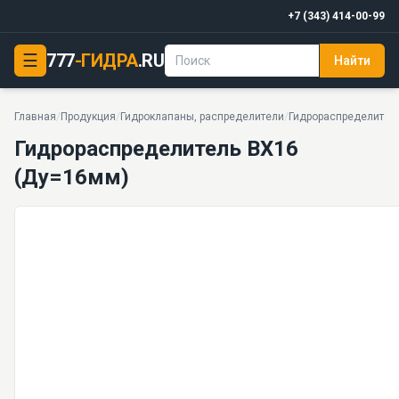
+7 (343) 414-00-99
☰
777
-ГИДРА
.RU
Найти
Гидрораспределитель ВХ16 (Ду=16мм)
32 МПа · 125 л/мин · Ду 16 · 32 моделей серии
Главная
/
Продукция
/
Гидроклапаны, распределители
/
Гидрораспределител
Гидрораспределитель ВХ16
(Ду=16мм)