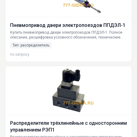
Пневмопривод двери электропоездов ППДЭЛ-1
Купить пневмопривод двери электропоездов ППДЭЛ-1. Полное
описание, расшифровка условного обозначения, технические
характеристики ППДЭЛ-1 УХЛ3, ППДЭЛ-1 УХЛ3.1 и ППДЭЛ-1 Т3.
Тип: распределитель
Принцип работы, габариты, условия эксплуатации. Доставка по
Москве, СПб, Екатеринбургу и всей России.
по запросу
Распределители трёхлинейные с односторонним
управлением РЭП1