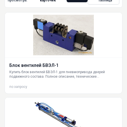
просмотра:
карточек
Таблица
Блок вентилей БВЭЛ-1
Купить блок вентилей БВЭЛ-1 для пневмопривода дверей
подвижного состава. Полное описание, технические
характеристики БВЭЛ-1 УХЛ3, БВЭЛ-1 УХЛ3.1, БВЭЛ-1 Т3, принцип
работы, температурный режим, сервис, доставка по России.
по запросу