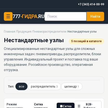
+7 (343) 414-00-99
☰
777
-ГИДРА
.RU
Найти
Главная
/
Продукция
/
Пневмораспределители
/
Нестандартные узлы
Нестандартные узлы
5 позиций в каталоге
Специализированные нестандартные узлы для сложных
инженерных задач: пневмоприводы, распределители, блоки
управления. Индивидуальный проект и поставка под ваше
оборудование. Российское производство, оперативная
отгрузка.
Тип:
все
распределитель
цилиндр
3
1
Режим
Сетка
B2B-
🔲
Сетка
☰