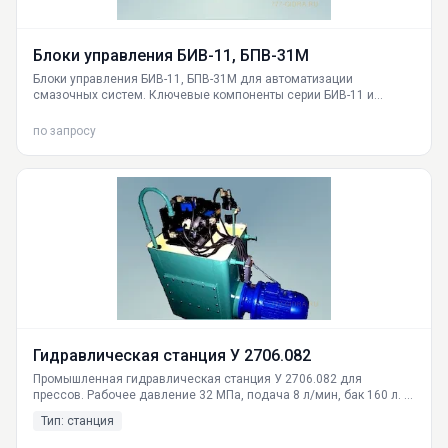
Блоки управления БИВ-11, БПВ-31М
Блоки управления БИВ-11, БПВ-31М для автоматизации
смазочных систем. Ключевые компоненты серии БИВ-11 и
БПВ-31М от ГИДРАВЛИКА с напряжением 24В, IP54.
Характеристики, срок службы, принцип работы, инструкции по
по запросу
подключению. Доставка по России.
Гидравлическая станция У 2706.082
Промышленная гидравлическая станция У 2706.082 для
прессов. Рабочее давление 32 МПа, подача 8 л/мин, бак 160 л. В
наличии от ГИДРАВЛИКА в Екатеринбурге. Доставка в Москву,
Тип: станция
СПб, Новосибирск.