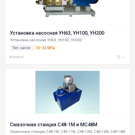
Установка насосная УН63, УН100, УН200
Установка насосная УН63, УН100, УН200
Тип: насос
10–32 МПа
Каталог
12 →
Смазочная станция С48-1М и МС48М
Смазочные станции С48-1М, С48-11М, С48-12М, С48-13М, С48-14М