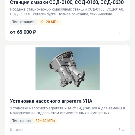
Станция смазки ССД-0100, ССД-0160, ССД-0630
Продажа стационарных смазочных станций ССД-0100, ССД-0160,
ССД-0630 в Екатеринбурге. Полное описание, технические
характеристики, принцип работы, инструкция по эксплуатации.
Тип: станция
10–20 МПа
Доставка по России.
от 65 000 ₽
6 →
Установка насосного агрегата УНА
Установки насосного агрегата УНА от ГИДРАВЛИКА для замены и
модернизации гидросистем отечественных и импортных
экскаваторов ЭО, ЕК, Hitachi, Kato и другой спецтехники.
Тип: насос
32–40 МПа
Российское производство и поставка из Екатеринбурга.
Каталог
6 →