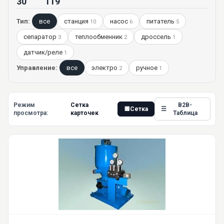
30
119
Тип:
все
станция
насос
питатель
10
6
5
сепаратор
теплообменник
дроссель
3
2
1
датчик/реле
1
Управление:
все
электро
ручное
2
1
Режим
Сетка
B2B-
🔲
Сетка
☰
просмотра:
карточек
Таблица