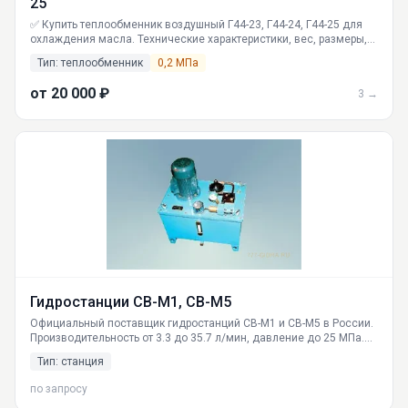
25
✅ Купить теплообменник воздушный Г44-23, Г44-24, Г44-25 для
охлаждения масла. Технические характеристики, вес, размеры,
мощность. Российское производство. Доставка по всей РФ в
Тип: теплообменник
0,2 МПа
Москву, СПб, Новосибирск, Екатеринбург.
от 20 000 ₽
3 →
Гидростанции СВ-М1, СВ-М5
Официальный поставщик гидростанций СВ-М1 и СВ-М5 в России.
Производительность от 3.3 до 35.7 л/мин, давление до 25 МПа.
Комплектные гидроприводы для станков, прессов,
Тип: станция
автоматических линий. Доставка по РФ.
по запросу