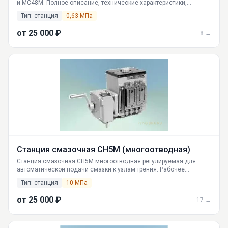
и МС48М. Полное описание, технические характеристики,
принцип работы, габариты. Российское производство и поставка
Тип: станция
0,63 МПа
от ГИДРАВЛИКА. Доставка по РФ.
от 25 000 ₽
8 →
Станция смазочная СН5М (многоотводная)
Станция смазочная СН5М многоотводная регулируемая для
автоматической подачи смазки к узлам трения. Рабочее
давление 10 МПа, вязкость 10-1500 мм²/с. Все модификации.
Тип: станция
10 МПа
Доставка по РФ от поставщика ГИДРАВЛИКА.
от 25 000 ₽
17 →