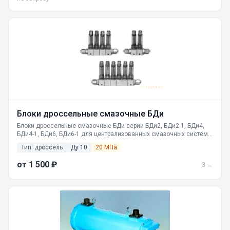
Блоки дроссельные смазочные БДи
Блоки дроссельные смазочные БДи серии БДи2, БДи2-1, БДи4,
БДи4-1, БДи6, БДи6-1 для централизованных смазочных систем.
Российское производство, регулировка и контроль расхода
Тип: дроссель
Ду 10
20 МПа
масел. Доставка по Москве, СПб, Новосибирску, Екатеринбургу.
от 1 500 ₽
3 →