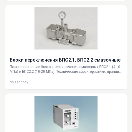
Блоки переключения БПС2.1, БПС2.2 смазочные
Полное описание блоков переключения смазочных БПС2.1 (4-10
МПа) и БПС2.2 (10-20 МПа). Технические характеристики, принцип
работы для жидкой и пластичной смазки, таблица размеров,
инструкция по выбору. Доставка блоков переключения БПС2 по
по запросу
России от поставщика ГИДРАВЛИКА.