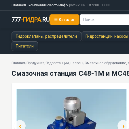
Главная
О компании
Новости
Инфо
График: Пн–Пт 9:00–17:00
777
-ГИДРА
.RU
☰ Каталог
Смазочная станция С48-1М и МС48М
8 моделей серии
Гидроклапаны, распределители
Гидростанции, насосы
Питатели
Главная
/
Продукция
/
Гидростанции, насосы
/
Смазочное обрудование, с
Смазочная станция С48-1М и МС4
‹
›