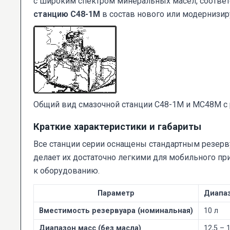
с широким спектром минеральных масел, соответ
станцию С48-1М
в состав нового или модернизир
Общий вид смазочной станции С48-1М и МС48М с 
Краткие характеристики и габариты
Все станции серии оснащены стандартным резервуа
делает их достаточно легкими для мобильного пр
к оборудованию.
Параметр
Диапа
Вместимость резервуара (номинальная)
10 л
Диапазон масс (без масла)
12,5 – 1