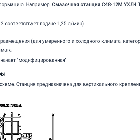
формацию. Например,
Смазочная станция С48-12М УХЛ4 Т
 соответствует подаче 1,25 л/мин).
размещения (для умеренного и холодного климата, категори
мата.
значает "модифицированная".
ры
еме. Станция предназначена для вертикального креплени