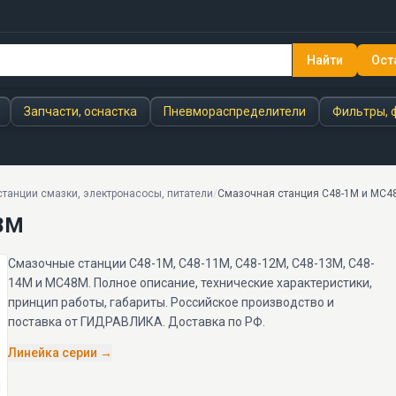
Найти
Ост
Запчасти, оснастка
Пневмораспределители
Фильтры, 
танции смазки, электронасосы, питатели
/
Смазочная станция С48-1М и МС4
8М
Смазочные станции С48-1М, С48-11М, С48-12М, С48-13М, С48-
14М и МС48М. Полное описание, технические характеристики,
принцип работы, габариты. Российское производство и
поставка от ГИДРАВЛИКА. Доставка по РФ.
Линейка серии →