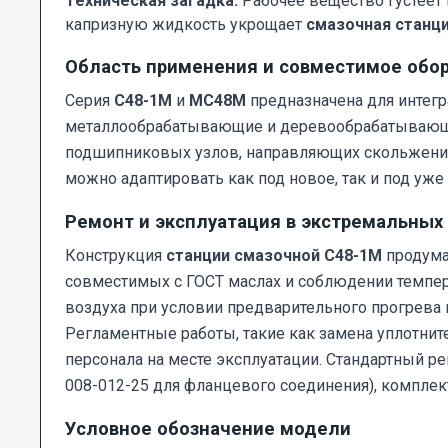
Техническая загадка:
Рабочее вещество густеет на
капризную жидкость укрощает
смазочная станц
Область применения и совместимое обо
Серия
С48-1М
и
МС48М
предназначена для интег
металлообрабатывающие и деревообрабатывающие
подшипниковых узлов, направляющих скольжения 
можно адаптировать как под новое, так и под уж
Ремонт и эксплуатация в экстремальных
Конструкция
станции смазочной С48-1М
продума
совместимых с ГОСТ маслах и соблюдении темпер
воздуха при условии предварительного прогрева 
Регламентные работы, такие как замена уплотни
персонала на месте эксплуатации. Стандартный 
008-012-25 для фланцевого соединения), комплект
Условное обозначение модели