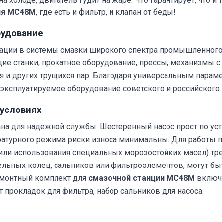
 холоде, двигатель гудит на жаре. Что гарантирует, что и т
ия МС48М
, где есть и фильтр, и клапан от беды!
рудование
рации в системы смазки широкого спектра промышленного
 станки, прокатное оборудование, прессы, механизмы с
и других трущихся пар. Благодаря универсальным параме
е эксплуатируемое оборудование советского и российского
 условиях
на для надежной службы. Шестеренный насос прост по устр
атурного режима риски износа минимальны. Для работы п
или использования специальных морозостойких масел) тре
тельных колец, сальников или фильтроэлементов, могут 
ремонтный комплект для
смазочной станции МС48М
включа
 прокладок для фильтра, набор сальников для насоса.