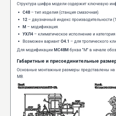
Структура шифра модели содержит ключевую ин
С48
– тип изделия (станция смазочная).
12
– двузначный индекс производительности (12
М
– модификация.
УХЛ4
– климатическое исполнение и категория 
Возможен вариант
О4.1
– для тропического кли
Для модификации
МС48М
буква "М" в начале обо
Габаритные и присоединительные разме
Основные монтажные размеры представлены на сх
М8.