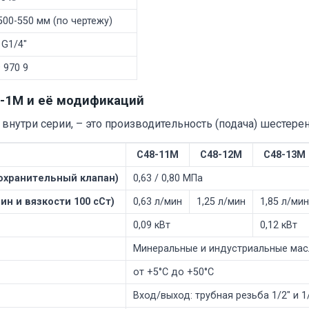
500-550 мм (по чертежу)
 G1/4"
 970 9
8-1М и её модификаций
три серии, – это производительность (подача) шестерен
С48-11М
С48-12М
С48-13М
охранительный клапан)
0,63 / 0,80 МПа
н и вязкости 100 сСт)
0,63 л/мин
1,25 л/мин
1,85 л/мин
0,09 кВт
0,12 кВт
Минеральные и индустриальные мас
от +5°C до +50°C
Вход/выход: трубная резьба 1/2" и 1