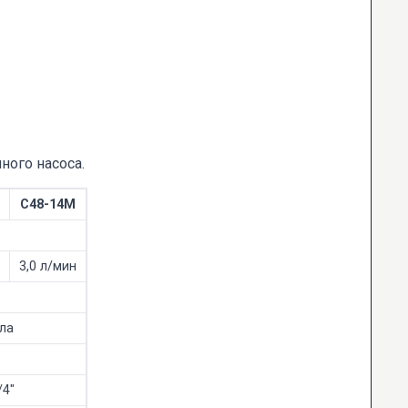
ного насоса.
С48-14М
3,0 л/мин
ла
/4"