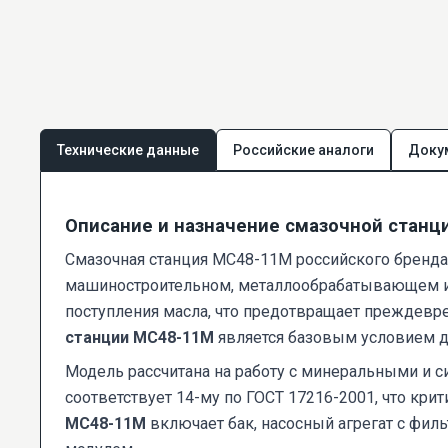
Технические данные
Российские аналоги
Доку
Описание и назначение смазочной стан
Смазочная станция МС48-11М российского бренда
машиностроительном, металлообрабатывающем и 
поступления масла, что предотвращает преждев
станции МС48-11М
является базовым условием д
Модель рассчитана на работу с минеральными и с
соответствует 14-му по ГОСТ 17216-2001, что кри
МС48-11М
включает бак, насосный агрегат с фил