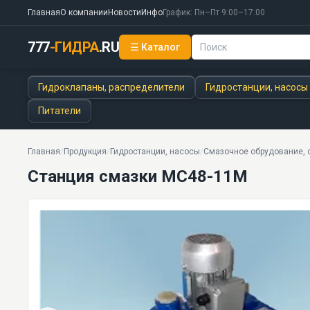
Главная
О компании
Новости
Инфо
График: Пн–Пт 9:00–17:00
777
-ГИДРА
.RU
☰ Каталог
Станция смазки МС48-11М
0,63 МПа · 0,63 л/мин · 12,5 кг · 8 моделей серии
Гидроклапаны, распределители
Гидростанции, насосы
Питатели
Главная
/
Продукция
/
Гидростанции, насосы
/
Смазочное обрудование, с
Станция смазки МС48-11М