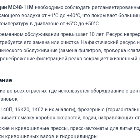
ции МС48-11М
необходимо соблюдать регламентированные 
ающего воздуха от +1°C до +40°C, что покрывает больши
емпературу в диапазоне от +5°C до +50°C.
временном обслуживании превышает 10 лет. Ресурс непре
 требуется его замена или очистка. На фактический ресурс 
нического обслуживания (замена фильтров, проверка клап
ренебрежение фильтрацией резко сокращает жизненный ц
ание
е во всех отраслях, где используется оборудование с це
тановок:
140П, 16К20, 1К62 и их аналоги), фрезерные (горизонталь
вает смазку коробок скоростей, подач, направляющих ста
кие и кривошипные прессы, пресс-автоматы для литья по
ки кривошипных валов и гидроцилиндры.