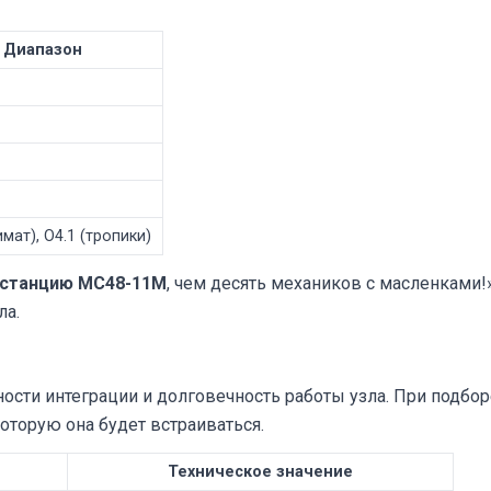
/ Диапазон
мат), О4.1 (тропики)
 станцию МС48-11М
, чем десять механиков с масленками!
ла.
ости интеграции и долговечность работы узла. При подбо
оторую она будет встраиваться.
Техническое значение