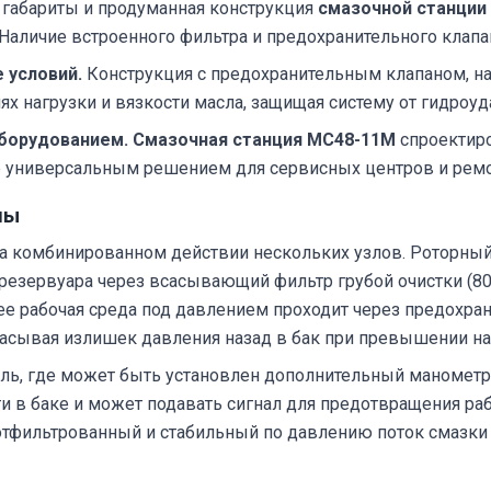
габариты и продуманная конструкция
смазочной станции
аличие встроенного фильтра и предохранительного клапа
 условий.
Конструкция с предохранительным клапаном, н
х нагрузки и вязкости масла, защищая систему от гидроуд
борудованием.
Смазочная станция МС48-11М
спроектиро
ее универсальным решением для сервисных центров и рем
мы
а комбинированном действии нескольких узлов. Роторный
 резервуара через всасывающий фильтр грубой очистки (80
е рабочая среда под давлением проходит через предохран
расывая излишек давления назад в бак при превышении нас
аль, где может быть установлен дополнительный манометр
и в баке и может подавать сигнал для предотвращения ра
тфильтрованный и стабильный по давлению поток смазки 