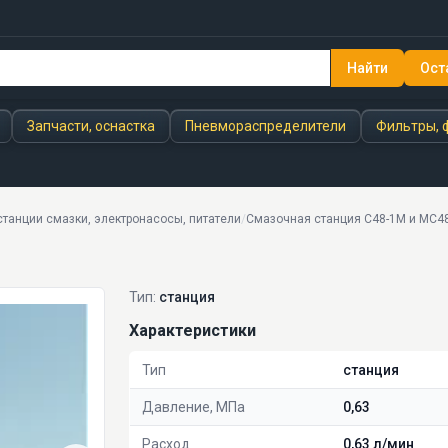
Найти
Ост
Запчасти, оснастка
Пневмораспределители
Фильтры, 
танции смазки, электронасосы, питатели
/
Смазочная станция С48-1М и МС4
Тип:
станция
Характеристики
Тип
станция
Давление, МПа
0,63
Расход
0,63 л/мин