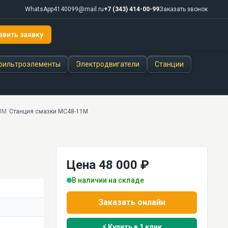
WhatsApp
4140099@mail.ru
+7 (343) 414-00-99
Заказать звонок
авить заявку
фильтроэлементы
Электродвигатели
Станции
8М
/
Станция смазки МС48-11М
Цена 48 000 ₽
В наличии на складе
Заказать онлайн
⚡ Купить в 1 клик