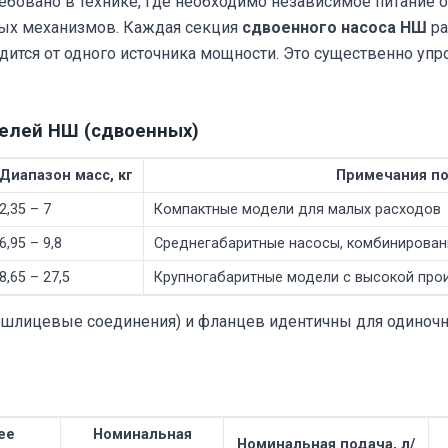
бовано в технике, где необходимо независимое питание о
ных механизмов. Каждая секция
сдвоенного насоса НШ
ра
ится от одного источника мощности. Это существенно уп
делей НШ (сдвоенных)
Диапазон масс, кг
Примечания по
2,35 – 7
Компактные модели для малых расходов
6,95 – 9,8
Среднегабаритные насосы, комбинирован
8,65 – 27,5
Крупногабаритные модели с высокой про
шлицевые соединения) и фланцев идентичны для одиночны
ее
Номинальная
Номинальная подача, л/