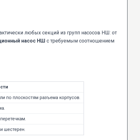
тически любых секций из групп насосов НШ: от
ционный насос НШ
с требуемым соотношением
сти
ли по плоскостям разъема корпусов.
ма.
перетечкам.
и шестерен.