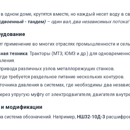
 одном доме, крутятся вместе, но каждый несет воду в св
сдвоенный - тандем)
– один вал, два независимых потока!
рудование
т применение во многих отраслях промышленности и сельс
ная техника
: Тракторы (МТЗ, ЮМЗ и др.) для одновременн
вления.
опривода различных узлов металлорежущих станков.
, где требуется раздельное питание нескольких контуров.
источника давления в системах, где необходимы два незав
ерез упругую муфту от электродвигателя, двигателя внутр
е и модификации
а система обозначений. Например,
НШ32-10Д-3
расшифров