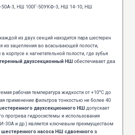
0-50А-3, НШ 100Г-50УКФ-3, НШ 14-10, НШ
каждой из двух секций находится пара шестерен
дя из зацепления во всасывающей полости,
 корпусе к нагнетательной полости, где зубья
теренный двухсекционный НШ
обеспечивает два
емая рабочая температура жидкости от +10°C до
чая применение фильтров тонкостью не более 40
шестеренного двухсекционного НШ
допускает
го прогрева гидросистемы и использования
 И-30А и др.) является ключевым преимуществом
т
шестеренного насоса НШ сдвоенного
в