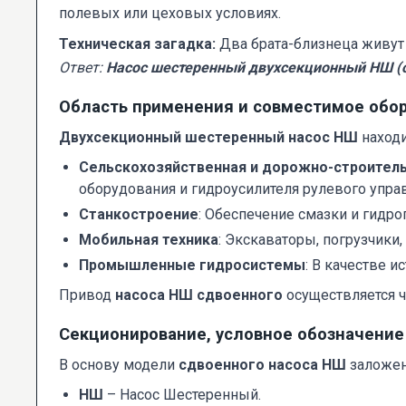
полевых или цеховых условиях.
Техническая загадка:
Два брата-близнеца живут в
Ответ:
Насос шестеренный двухсекционный НШ (
Область применения и совместимое обо
Двухсекционный шестеренный насос НШ
находи
Сельскохозяйственная и дорожно-строитель
оборудования и гидроусилителя рулевого упра
Станкостроение
: Обеспечение смазки и гидр
Мобильная техника
: Экскаваторы, погрузчики
Промышленные гидросистемы
: В качестве 
Привод
насоса НШ сдвоенного
осуществляется ч
Секционирование, условное обозначени
В основу модели
сдвоенного насоса НШ
заложен
НШ
– Насос Шестеренный.