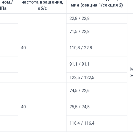
 ном./
частота вращения,
мин (секция 1/секция 2)
МПа
об/с
22,8 / 22,8
71,5 / 22,8
40
110,8 / 22,8
91,1 / 91,1
М
ж
122,5 / 122,5
74,5 / 22,6
40
75,5 / 74,5
116,4 / 116,4