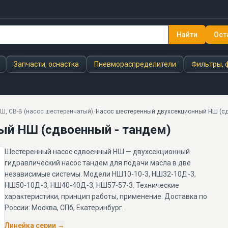
Найти
Ост
ый - тандем)
Запчасти, оснастка
Пневмораспределители
Фильтры, 
Ш, СВ-В (насос шестеренчатый)
/
Насос шестеренный двухсекционный НШ (сд
ый НШ (сдвоенный - тандем)
Шестеренный насос сдвоенный НШ — двухсекционный
гидравлический насос тандем для подачи масла в две
независимые системы. Модели НШ10-10-3, НШ32-10Д-3,
НШ50-10Д-3, НШ40-40Д-3, НШ57-57-3. Технические
характеристики, принцип работы, применение. Доставка по
России: Москва, СПб, Екатеринбург.
Линейка серии →