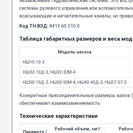
независимые гидравлические системы. Это востре
системы рулевого управления или вспомогатель
всасывающие и нагнетательные каналы, но привод
Код ТН ВЭД:
8413 60 310 0
Таблица габаритных размеров и веса мо
Модель насоса
НШ10-10-3
НШ32-10Д-3, НШ32-32М-4
НШ50-10Д-3, НШ50-50М-4, НШ40-40Д-3, НШ57-57-3
Конкретные присоединительные размеры валов (
обеспечивает взаимозаменяемость.
Технические характеристики
Рабочий объем, см³/
Рабоч
Параметр /