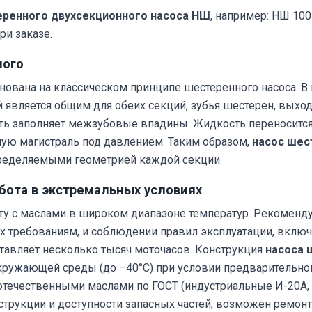
ренного двухсекционного насоса НШ
, например: НШ 10
ри заказе.
ного
нована на классическом принципе шестеренного насоса. В 
й является общим для обеих секций, зубья шестерен, выхо
ть заполняет межзубовые впадины. Жидкость переносится в
ную магистраль под давлением. Таким образом,
насос шес
пределяемыми геометрией каждой секции.
бота в экстремальных условиях
ту с маслами в широком диапазоне температур. Рекоменду
их требованиям, и соблюдении правил эксплуатации, вклю
ставляет несколько тысяч моточасов. Конструкция
насоса 
кружающей среды (до –40°C) при условии предварительно
отечественными маслами по ГОСТ (индустриальные И-20А,
струкции и доступности запасных частей, возможен ремон