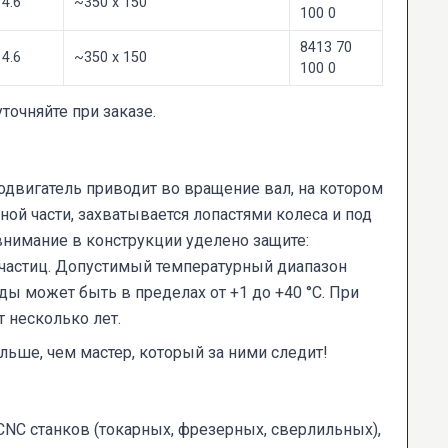
4.6
~350 х 150
100 0
8413 70
4.6
~350 х 150
100 0
очняйте при заказе.
одвигатель приводит во вращение вал, на котором
ой части, захватывается лопастями колеса и под
внимание в конструкции уделено защите:
 частиц. Допустимый температурный диапазон
ды может быть в пределах от +1 до +40 °C. При
 несколько лет.
льше, чем мастер, который за ними следит!
NC станков (токарных, фрезерных, сверлильных),