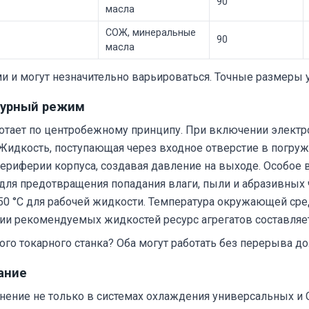
90
масла
СОЖ, минеральные
90
масла
и могут незначительно варьироваться. Точные размеры ут
турный режим
аботает по центробежному принципу. При включении электр
Жидкость, поступающая через входное отверстие в погружн
риферии корпуса, создавая давление на выходе. Особое 
для предотвращения попадания влаги, пыли и абразивных
+50 °C для рабочей жидкости. Температура окружающей сре
ии рекомендуемых жидкостей ресурс агрегатов составляет
ого токарного станка? Оба могут работать без перерыва до
ание
ние не только в системах охлаждения универсальных и C