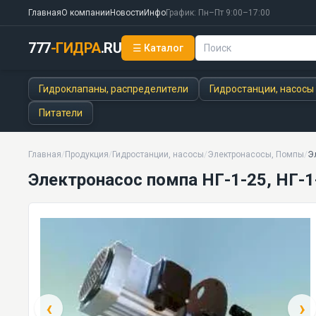
Главная
О компании
Новости
Инфо
График: Пн–Пт 9:00–17:00
777
-ГИДРА
.RU
☰ Каталог
Электронасос помпа НГ-1-25, НГ-1-32, НГ-2-50
3 моделей серии
Гидроклапаны, распределители
Гидростанции, насосы
Питатели
Главная
/
Продукция
/
Гидростанции, насосы
/
Электронасосы, Помпы
/
Эл
Электронасос помпа НГ-1-25, НГ-1
‹
›