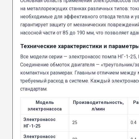
Основная область применения электронасосов пом
на металлорежущих станках различных типов: то
необходимые для эффективного отвода тепла и ув
гарантирует защиту от механических повреждений
насосной части от 85 до 190 мм, что позволяет ад
Технические характеристики и параметр
Все модели серии — электронасос помпа НГ-1-25, Н
Соединение обмоток двигателя — «треугольник/зв
компактных размерах. Главным отличием между м
требуемый расход в системе. Каждый электронасо
стандартам.
Модель
Производительность,
Ра
электронасоса
л/мин
Электронасос
25
0.4
НГ-1-25
Электронасос