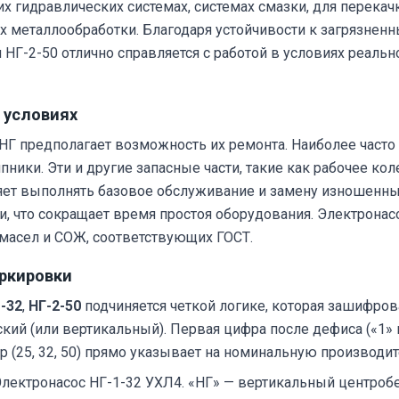
х гидравлических системах, системах смазки, для перекач
хах металлообработки. Благодаря устойчивости к загрязне
ли НГ-2-50 отлично справляется с работой в условиях реаль
 условиях
НГ предполагает возможность их ремонта. Наиболее часто
ики. Эти и другие запасные части, такие как рабочее кол
яет выполнять базовое обслуживание и замену изношенн
и, что сокращает время простоя оборудования. Электрон
масел и СОЖ, соответствующих ГОСТ.
ркировки
-32
,
НГ-2-50
подчиняется четкой логике, которая зашифров
ский (или вертикальный). Первая цифра после дефиса («1»
 (25, 32, 50) прямо указывает на номинальную производите
лектронасос НГ-1-32 УХЛ4. «НГ» — вертикальный центробе