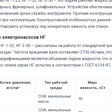
п НГ-1-25, НГ-1-32, НГ-2-50 – это подача рабочих жидкос
карных, фрезерных, шлифовальных. Устройства обеспечива
еличения срока службы инструмента. Прочная конструкция
 при эксплуатации. Конструктивной особенностью данной 
аптировать установку под конкретную емкость или станок.
ы электронасосов НГ
Г-1-32, НГ-2-50 — рассчитаны на работу от стандартной тре
езда». Частота вращения вала составляет 2730 об/мин, ч
одификациями является объемная подача жидкости, что 
с помпа серии НГ испытан в соответствии с ГОСТ 6134-87,
бочее давление,
Тип рабочей
Макс.
кгс/см²
среды
вязкость, сСт
СОЖ, минеральные
90
масла
СОЖ, минеральные