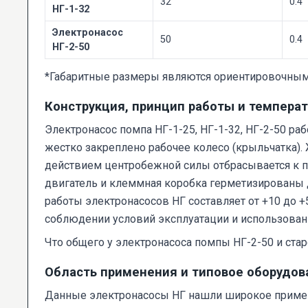
32
0.4
НГ-1-32
Электронасос
50
0.4
НГ-2-50
*Габаритные размеры являются ориентировочными 
Конструкция, принцип работы и темпера
Электронасос помпа НГ-1-25, НГ-1-32, НГ-2-50 р
жестко закреплено рабочее колесо (крыльчатка). 
действием центробежной силы отбрасывается к пе
двигатель и клеммная коробка герметизированы 
работы электронасосов НГ составляет от +10 до 
соблюдении условий эксплуатации и использован
Что общего у электронасоса помпы НГ-2-50 и стар
Область применения и типовое оборудов
Данные электронасосы НГ нашли широкое примене