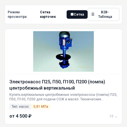
Режим
Сетка
B2B-
🔲
Сетка
☰
просмотра:
карточек
Таблица
Электронасос П25, П50, П100, П200 (помпа)
центробежный вертикальный
Купить вертикальные центробежные электронасосы (помпы) П25,
П50, П100, П200 для подачи СОЖ и масел. Технические
характеристики, габариты, принцип работы. Производство и
Тип: насос
0,81 МПа
поставка в РФ.
от 4 500 ₽
10 →