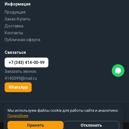
Информация
Продукция
Заказ-Купить
Доставка
Контакты
Публичная оферта
Связаться
+7 (343) 414-00-99
Заказать звонок
4140099@mail.ru
WhatsApp
© 2010–2026 777-gidra.ru · Гидравлика — поставка гидравлики и
Мы используем файлы cookie для работы сайта и аналитики.
пневматики по России
Подробнее
Цены справочные, не являются публичной офертой
Принять
Отклонить
Цены и вся информация на сайте 777-gidra.ru носят справочный