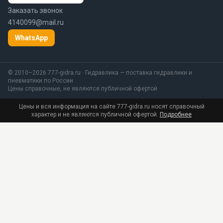
Заказать звонок
4140099@mail.ru
WhatsApp
© 2010–2026 777-gidra.ru · Гидравлика — поставка гидравлики и
пневматики по России
Цены справочные, не являются публичной офертой
Цены и вся информация на сайте 777-gidra.ru носят справочный
характер и не являются публичной офертой.
Подробнее