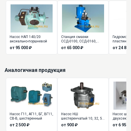
Насос НАП 140/20
Станция смазки
Гидромото
аксиально-поршневой
ССД-0100, ССД-0160,
пластинчат
ССД-0630
от 95 000 ₽
от 65 000 ₽
от 24 880
Аналогичная продукция
Насос Г11, АГ11, БГ, ВГ11,
Насос НШ
Насос шес
СВ-В, шестеренный
шестеренчатый 10, 32, 50,
двухсекц
100, 250 (шестеренный)
(сдвоенный
от 2 500 ₽
от 900 ₽
от 6 955 