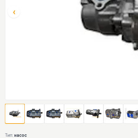
‹
Тип:
насос