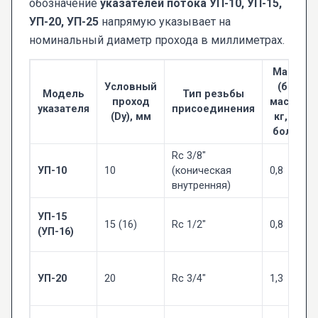
обозначение
указателей потока УП-10, УП-15,
УП-20, УП-25
напрямую указывает на
номинальный диаметр прохода в миллиметрах.
Масса
Условный
(без
Модель
Тип резьбы
проход
масла),
указателя
присоединения
(Dy), мм
кг, не
более
Rc 3/8"
УП-10
10
(коническая
0,8
внутренняя)
УП-15
15 (16)
Rc 1/2"
0,8
(УП-16)
УП-20
20
Rc 3/4"
1,3