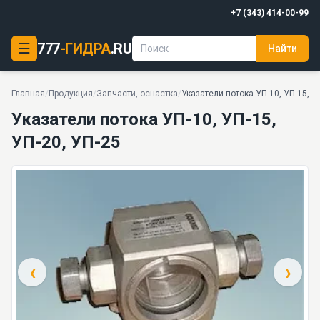
+7 (343) 414-00-99
☰
777
-ГИДРА
.RU
Найти
Указатели потока УП-10, УП-15, УП-20, УП-25
PDF
4 моделей серии
Главная
/
Продукция
/
Запчасти, оснастка
/
Указатели потока УП-10, УП-15, У
Указатели потока УП-10, УП-15,
УП-20, УП-25
‹
›