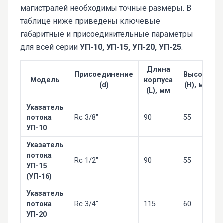
магистралей необходимы точные размеры. В
таблице ниже приведены ключевые
габаритные и присоединительные параметры
для всей серии
УП-10, УП-15, УП-20, УП-25
.
Длина
Присоединение
Высота
Модель
корпуса
(d)
(H), мм
(L), мм
Указатель
потока
Rc 3/8"
90
55
УП-10
Указатель
потока
Rc 1/2"
90
55
УП-15
(УП-16)
Указатель
потока
Rc 3/4"
115
60
УП-20