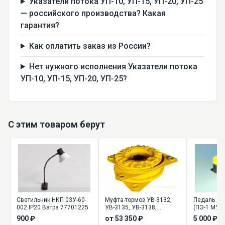
Указатели потока УП-10, УП-15, УП-20, УП-25
— российского производства? Какая
гарантия?
Как оплатить заказ из России?
Нет нужного исполнения Указатели потока
УП-10, УП-15, УП-20, УП-25?
С этим товаром берут
Светильник НКП 03У-60-
Муфта-тормоз УВ-3132,
Педаль ст
002 IP20 Ватра 77701225
УВ-3135, УВ-3138,
(ПЭ-1 МУЗ
УВ-3141, УВ-3144,
900 ₽
от 53 350 ₽
5 000 ₽
УВ-3146