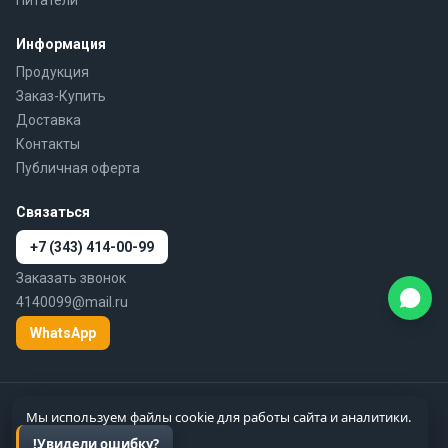
Информация
Продукция
Заказ-Купить
Доставка
Контакты
Публичная оферта
Связаться
+7 (343) 414-00-99
Заказать звонок
4140099@mail.ru
WhatsApp
© 2010–2026 777-gidra.ru · Гидравлика — поставка гидравлики и
Мы используем файлы cookie для работы сайта и аналитики.
пневматики по России
Подробнее
Цены справочные, не являются публичной офертой