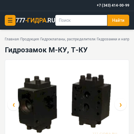
+7 (343) 414-00-99
☰
777
-ГИДРА
.RU
Найти
Гидрозамок М-КУ, Т-КУ
32 МПа · 24 моделей серии
Главная
/
Продукция
/
Гидроклапаны, распределители
/
Гидрозамки и напря
Гидрозамок М-КУ, Т-КУ
‹
›