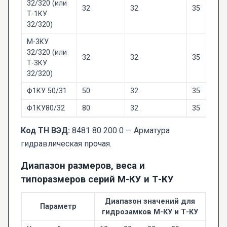
32/320 (или
32
32
35
Т-1КУ
32/320)
M-3КУ
32/320 (или
32
32
35
Т-3КУ
32/320)
Ф1КУ 50/31
50
32
35
Ф1КУ80/32
80
32
35
Код ТН ВЭД:
8481 80 200 0 — Арматура
гидравлическая прочая.
Диапазон размеров, веса и
типоразмеров серий М-КУ и Т-КУ
Диапазон значений для
Параметр
гидрозамков М-КУ и Т-КУ