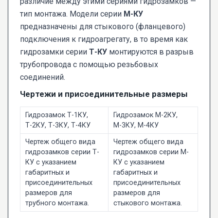
различие между этими сериями гидрозамков —
тип монтажа. Модели серии
М-КУ
предназначены для стыкового (фланцевого)
подключения к гидроагрегату, в то время как
гидрозамки серии
Т-КУ
монтируются в разрыв
трубопровода с помощью резьбовых
соединений.
Чертежи и присоединительные размеры
Гидрозамок Т-1КУ,
Гидрозамок М-2КУ,
Т-2КУ, Т-3КУ, Т-4КУ
М-3КУ, М-4КУ
Чертеж общего вида
Чертеж общего вида
гидрозамков серии Т-
гидрозамков серии М-
КУ с указанием
КУ с указанием
габаритных и
габаритных и
присоединительных
присоединительных
размеров для
размеров для
трубного монтажа.
стыкового монтажа.