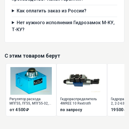
Как оплатить заказ из России?
Нет нужного исполнения Гидрозамок М-КУ,
Т-КУ?
С этим товаром берут
Регулятор расхода
Гидрораспределитель
Гидрорасп
МПГ55, ПГ55, МПГ55-32,
4WREE 10 Rextroth
2, 2-2-63, 
34
смазочных
от 4 500 ₽
по запросу
19 500 ₽
ССД-0630