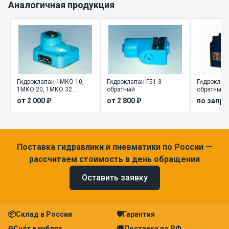
Аналогичная продукция
Гидроклапан 1МКО 10,
Гидроклапан Г51-3
Гидроклап
1МКО 20, 1МКО 32
обратный
обратные
обратный
от 2 000 ₽
от 2 800 ₽
по запро
Поставка гидравлики и пневматики по России —
рассчитаем стоимость в день обращения
Оставить заявку
📦
Склад в России
🛡
Гарантия
₽
Счёт в рублях
🚚
Доставка по РФ