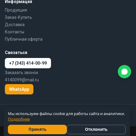
Информация
Продукция
Заказ-Купить
Доставка
Контакты
Публичная оферта
Связаться
+7 (343) 414-00-99
Заказать звонок
4140099@mail.ru
WhatsApp
© 2010–2026 777-gidra.ru · Гидравлика — поставка гидравлики и
Мы используем файлы cookie для работы сайта и аналитики.
пневматики по России
Подробнее
Цены справочные, не являются публичной офертой
Принять
Отклонить
Цены и вся информация на сайте 777-gidra.ru носят справочный
характер и не являются публичной офертой.
Подробнее