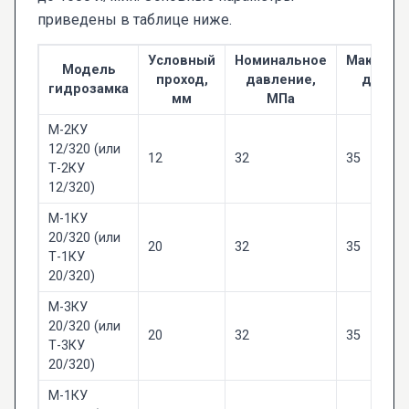
приведены в таблице ниже.
Условный
Номинальное
Максима
Модель
проход,
давление,
давлен
гидрозамка
мм
МПа
МП
М-2КУ
12/320 (или
12
32
35
Т-2КУ
12/320)
М-1КУ
20/320 (или
20
32
35
Т-1КУ
20/320)
М-3КУ
20/320 (или
20
32
35
Т-3КУ
20/320)
М-1КУ