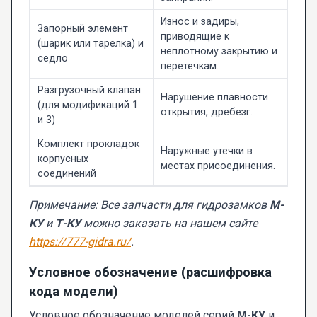
Износ и задиры,
Запорный элемент
приводящие к
(шарик или тарелка) и
неплотному закрытию и
седло
перетечкам.
Разгрузочный клапан
Нарушение плавности
(для модификаций 1
открытия, дребезг.
и 3)
Комплект прокладок
Наружные утечки в
корпусных
местах присоединения.
соединений
Примечание: Все запчасти для гидрозамков
М-
КУ
и
Т-КУ
можно заказать на нашем сайте
https://777-gidra.ru/
.
Условное обозначение (расшифровка
кода модели)
Условное обозначение моделей серий
М-КУ
и