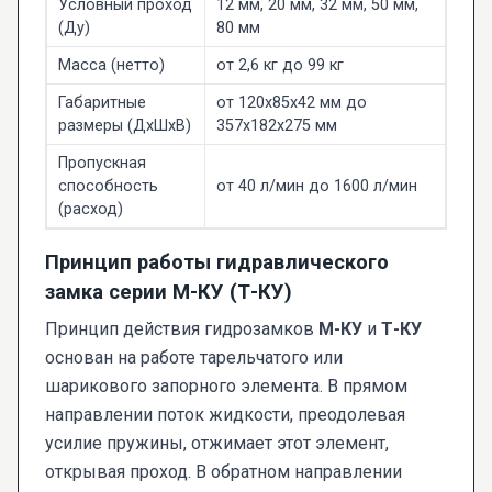
Условный проход
12 мм, 20 мм, 32 мм, 50 мм,
(Ду)
80 мм
Масса (нетто)
от 2,6 кг до 99 кг
Габаритные
от 120x85x42 мм до
размеры (ДхШхВ)
357x182x275 мм
Пропускная
способность
от 40 л/мин до 1600 л/мин
(расход)
Принцип работы гидравлического
замка серии М-КУ (Т-КУ)
Принцип действия гидрозамков
М-КУ
и
Т-КУ
основан на работе тарельчатого или
шарикового запорного элемента. В прямом
направлении поток жидкости, преодолевая
усилие пружины, отжимает этот элемент,
открывая проход. В обратном направлении