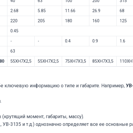
40
63
100
200
315
2.68
5.85
11.66
26.9
68
220
205
180
160
125
0.45
-
-
0.4
0.9
1.6
63
80
55ХН7Х2,5
55ХН7Х2,5
75ХН7Х3,5
85ХН7Х3,5
110ХН
бе ключевую информацию о типе и габарите. Например,
УВ
.
крутящий момент, габариты, массу).
, УВ-3135 и т.д.) однозначно определяет все ее основные 