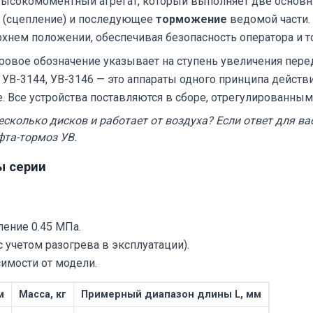
высокомоментный агрегат, который выполняет две основн
 (сцепление) и последующее
торможение
ведомой части.
рхнем положении, обеспечивая безопасность оператора и т
ровое обозначение указывает на ступень увеличения пере
, УВ-3144, УВ-3146 — это аппараты одного принципа действ
. Все устройства поставляются в сборе, отрегулированным
есколько дисков и работает от воздуха? Если ответ для ва
фта-тормоз УВ.
ы серии
ение 0.45 МПа.
с учетом разогрева в эксплуатации).
имости от модели.
м
Масса, кг
Примерный диапазон длины L, мм