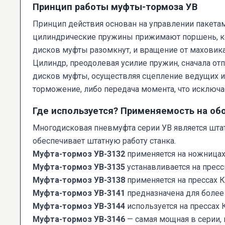
Принцип работы муфты-тормоза УВ
Принцип действия основан на управлении пакета
цилиндрические пружины прижимают поршень, ко
дисков муфты разомкнут, и вращение от маховика
Цилиндр, преодолевая усилие пружин, сначала отп
дисков муфты, осуществляя сцепление ведущих и
торможение, либо передача момента, что исключ
Где используется? Применяемость на об
Многодисковая пневмуфта серии УВ является шта
обеспечивает штатную работу станка.
Муфта-тормоз УВ-3132
применяется на ножницах
Муфта-тормоз УВ-3135
устанавливается на прес
Муфта-тормоз УВ-3138
применяется на прессах К
Муфта-тормоз УВ-3141
предназначена для более
Муфта-тормоз УВ-3144
используется на прессах 
Муфта-тормоз УВ-3146
— самая мощная в серии, 