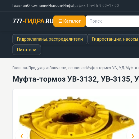
Главная
О компании
Новости
Инфо
График: Пн–Пт 9:00–17:00
777
-ГИДРА
.RU
☰ Каталог
Муфта-тормоз УВ-3132, УВ-3135, УВ-3138, УВ-3141, 
64 моделей серии
Гидроклапаны, распределители
Гидростанции, насосы
Питатели
Главная
/
Продукция
/
Запчасти, оснастка
/
Муфта-тормоз УВ, УД
/
Муфта-т
Муфта-тормоз УВ-3132, УВ-3135, У
‹
›