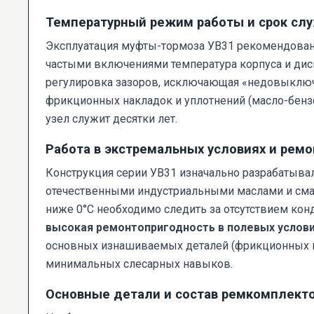
Температурный режим работы и срок сл
Эксплуатация муфты-тормоза УВ31 рекомендована 
частыми включениями температура корпуса и дис
регулировка зазоров, исключающая «недовыключе
фрикционных накладок и уплотнений (масло-бен
узел служит десятки лет.
Работа в экстремальных условиях и рем
Конструкция серии УВ31 изначально разрабатыва
отечественными индустриальными маслами и смаз
ниже 0°C необходимо следить за отсутствием ко
высокая ремонтопригодность в полевых услови
основных изнашиваемых деталей (фрикционных нак
минимальных слесарных навыков.
Основные детали и состав ремкомплект