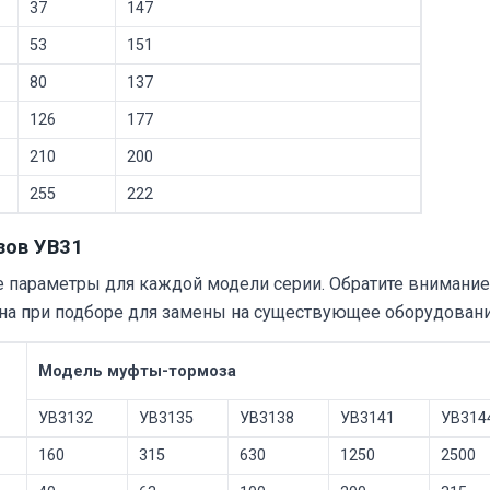
37
147
53
151
80
137
126
177
210
200
255
222
зов УВ31
параметры для каждой модели серии. Обратите внимание 
жна при подборе для замены на существующее оборудовани
Модель муфты-тормоза
УВ3132
УВ3135
УВ3138
УВ3141
УВ314
160
315
630
1250
2500