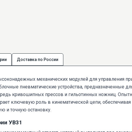
рии
Доставка по России
высоконадежных механических модулей для управления п
о блочные пневматические устройства, предназначенные дл
ередь кривошипных прессов и гильотинных ножниц. Опыт
грает ключевую роль в кинематической цепи, обеспечива
ую и точную остановку.
рии УВ31