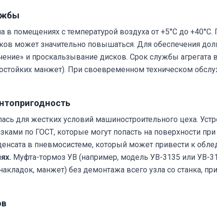
ужбы
в помещениях с температурой воздуха от +5°C до +40°С. 
ков может значительно повышаться. Для обеспечения дол
ние» и проскальзывание дисков. Срок службы агрегата 
зостойких манжет). При своевременном техническом обсл
онтопригодность
лась для жестких условий машиностроительного цеха. Уст
ками по ГОСТ, которые могут попасть на поверхности при
нденсата в пневмосистеме, который может привести к обл
ях.
Муфта-тормоз УВ (например, модель УВ-3135 или УВ-31
ладок, манжет) без демонтажа всего узла со станка, при
ов