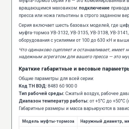
Муфта-тормоз серии УВ — это комбинированный 
вращающимся маховиком:
подключение
привода
пресса или ножа гильотины в строго заданном ве
Серия включает шесть базовых моделей, где циф
муфта-тормоз УВ-3132, УВ-3135, УВ-3138, УВ-3141
оборудования с усилиями от 100 до 630 кН и выше
Что одинаково сцепляет и останавливает, имеет н
надежным агрегатом для вашего пресса — это му
Краткие габаритные и весовые параметр
Общие параметры для всей серии:
Код ТН ВЭД:
8483 60 900 0
Тип рабочей среды:
Сжатый воздух, рабочее давл
Диапазон температур работы:
от +5°C до +50°C (
Габаритные размеры и масса варьируются в завис
Модель муфты-тормоза
Наружный диаметр, м