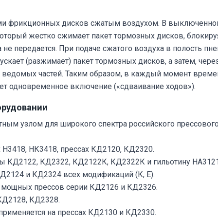
ми фрикционных дисков сжатым воздухом. В выключенном
торый жестко сжимает пакет тормозных дисков, блокируя
 не передается. При подаче сжатого воздуха в полость п
ускает (разжимает) пакет тормозных дисков, а затем, чер
 ведомых частей. Таким образом, в каждый момент времен
ает одновременное включение («сдваивание ходов»).
орудовании
тным узлом для широкого спектра российского прессовог
 Н3418, НК3418, прессах КД2120, КД2320.
сы КД2122, КД2322, КД2122К, КД2322К и гильотину НА3121
Д2124 и КД2324 всех модификаций (К, Е).
 мощных прессов серии КД2126 и КД2326.
КД2128, КД2328.
применяется на прессах КД2130 и КД2330.