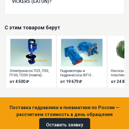
VICKERS (EATON)?
С этим товаром берут
Электронасос П25, П50,
Гидромоторы и
Насосы БГ
П100, П200 (помпа)
гидронасосы BF10
пластинча
центробежный
(аналог 310 серии)
нерегулиру
от 4 500 ₽
от 19 679 ₽
от 24 880
вертикальный
БГ12-22, БГ
Поставка гидравлики и пневматики по России —
рассчитаем стоимость в день обращения
Оставить заявку