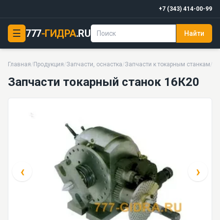
+7 (343) 414-00-99
☰
777
-ГИДРА
.RU
Найти
Запчасти токарный станок 16К20
11 моделей серии
Главная
/
Продукция
/
Запчасти, оснастка
/
Запчасти к токарным станкам
/
За
Запчасти токарный станок 16К20
‹
›