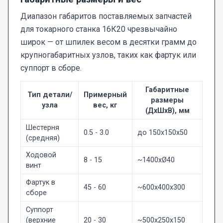
Диапазон габаритов поставляемых запчастей
для токарного станка 16К20 чрезвычайно
широк — от шпилек весом в десятки грамм до
крупногабаритных узлов, таких как фартук или
суппорт в сборе.
Габаритные
Тип детали/
Примерный
размеры
узла
вес, кг
(ДхШхВ), мм
Шестерня
0.5 - 3.0
до 150x150x50
(средняя)
Ходовой
8 - 15
~1400xØ40
винт
Фартук в
45 - 60
~600x400x300
сборе
Суппорт
(верхние
20 - 30
~500x250x150