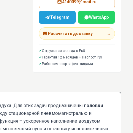
4140099@mail.ru
Telegram
WhatsApp
🚚 Рассчитать доставку
→
✓
Отгрузка со склада в Екб
✓
Гарантия 12 месяцев + Паспорт PDF
✓
Работаем с юр. и физ. лицами
духа. Для этих задач предназначены
головки
жду стационарной пневмомагистралью и
функция – ускоренное наполнение воздухом
т мгновенный пуск и остановку исполнительных