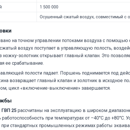
й
1 500 000
Осушенный сжатый воздух, совместимый с 
овки
вано на точном управлении потоками воздуха с помощью 
сжатый воздух поступает в управляющую полость, воздейс
ез ножку-золотник открывает главный клапан. Это позвол
ая ее срабатывание.
равляющей полости падает. Поршень поднимается под дейс
ина возвращает главный клапан и золотник в исходное по
азом, цикл «включение-выключение» завершается.
ужбы
 ГВП 25
рассчитаны на эксплуатацию в широком диапазон
аботоспособность при температурах от –40°C до +80°C. 
о при стандартных промышленных режимах работы эквива