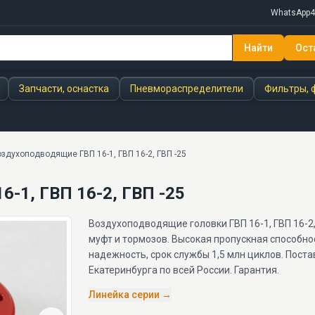
WhatsApp
4
Найти
Ост
П -25
Скачать докумен
Запчасти, оснастка
Пневмораспределители
Фильтры, 
оздухоподводящие ГВП 16-1, ГВП 16-2, ГВП -25
-1, ГВП 16-2, ГВП -25
Воздухоподводящие головки ГВП 16-1, ГВП 16-2,
муфт и тормозов. Высокая пропускная способно
надежность, срок службы 1,5 млн циклов. Поста
Екатеринбурга по всей России. Гарантия.
Линейка серии →