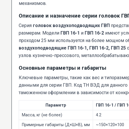
механизмов.
Описание и назначение серии головок ГВ
Серия
головок воздухоподводящих ГВП
предста
размерам. Модели
ГВП 16-1
и
ГВП 16-2
имеют усло
проходом 25 мм используется на более мощном о
воздухоподводящие ГВП 16-1, ГВП 16-2, ГВП 25
о
узлов кузнечно-прессового, металлообрабатыва
Основные параметры и габариты
Ключевые параметры, такие как вес и типоразме
данными для серии ГВП. Код ТН ВЭД для данного в
таможенном оформлении в зависимости от конкр
Параметр
ГВП 16-1 / ГВП 1
Масса, кг (не более)
4.2
Примерные габариты (Д×Ш×В), мм
~150×120×100