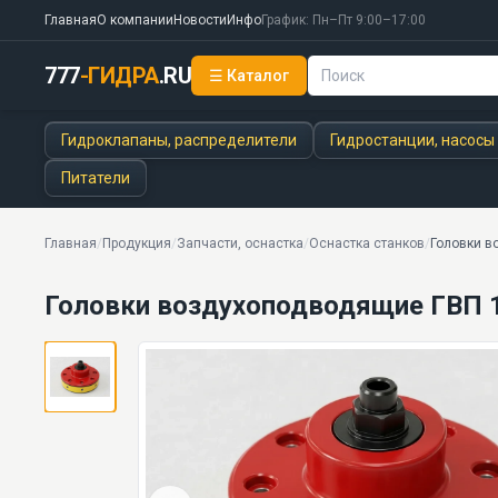
Главная
О компании
Новости
Инфо
График: Пн–Пт 9:00–17:00
777
-ГИДРА
.RU
☰ Каталог
Головки воздухоподводящие ГВП 16-1, ГВП 16-2, ГВ
3 моделей серии
Гидроклапаны, распределители
Гидростанции, насосы
Питатели
Главная
/
Продукция
/
Запчасти, оснастка
/
Оснастка станков
/
Головки в
Головки воздухоподводящие ГВП 16