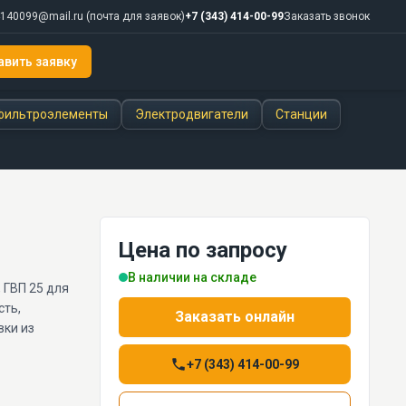
140099@mail.ru
(почта для заявок)
+7 (343) 414-00-99
Заказать звонок
авить заявку
ты
+7 (343) 414-00-99
фильтроэлементы
Электродвигатели
Станции
Цена по запросу
В наличии на складе
 ГВП 25 для
сть,
Заказать онлайн
вки из
+7 (343) 414-00-99