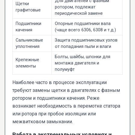
Для двигателей с фазным
Щетки
ротором, подлежат
графитовые
периодической замене
Подшипники
Опорные подшипники вала
качения
(чаще всего 6306, 6308 и т.д.)
Сальниковые
Защита подшипниковых узлов
уплотнения
от попадания пыли и влаги
Болты, шайбы, шпонки для
Крепежные
монтажа двигателя и
элементы
полумуфт
Наиболее часто в процессе эксплуатации
требуют замены щетки в двигателях с фазным
ротором и подшипники качения. Реже
возникает необходимость в перемотке статора
или ротора при пробое изоляции или
межвитковом замыкании.
Работа в экстремальных условиях и