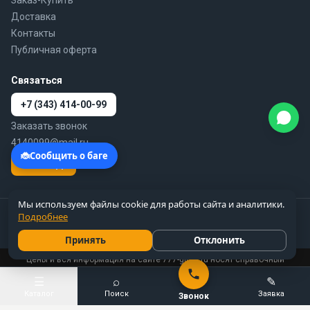
Заказ-Купить
Доставка
Контакты
Публичная оферта
Связаться
+7 (343) 414-00-99
Заказать звонок
4140099@mail.ru
WhatsApp
Мы используем файлы cookie для работы сайта и аналитики.
© 2010–2026 777-gidra.ru · Гидравлика — поставка гидравлики и
Подробнее
пневматики по России
Цены справочные, не являются публичной офертой
Принять
Отклонить
Цены и вся информация на сайте 777-gidra.ru носят справочный
характер и не являются публичной офертой.
Подробнее
☰
⌕
✎
Каталог
Поиск
Заявка
Звонок