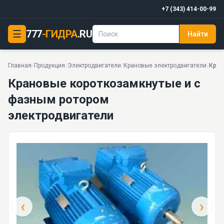
+7 (343) 414-00-99
Крановые короткозамкнутые и с фазным ротором электродвигатели
☰
777
-ГИДРА
.RU
Найти
4 моделей серии
Главная
/
Продукция
/
Электродвигатели
/
Крановые электродвигатели
/
Кран
Крановые короткозамкнутые и с
фазным ротором
электродвигатели
‹
›