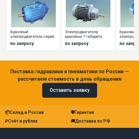
Крановый
Электродвигатели
Крановые
электродвигатель серий
крановые 7 габарита
электродв
МТ
MTH, MTF,
по запросу
по запросу
по запро
Поставка гидравлики и пневматики по России —
рассчитаем стоимость в день обращения
Оставить заявку
📦
Склад в России
🛡
Гарантия
₽
Счёт в рублях
🚚
Доставка по РФ