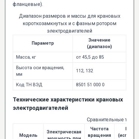
фланцевые).
Диапазон размеров и массы для крановых
короткозамкнутых и с фазным ротором
электродвигателей
Значение
Параметр
(диапазон)
Масса, кг
от 45,5 до 85
Высота оси вращения,
112, 132
мм
Код ТН ВЭД
8501 51 000 0
Технические характеристики крановых
электродвигателей
Сравнительные техни
Частота
Масс
Электрическая
Модель
вращения
(исполне
мощность при