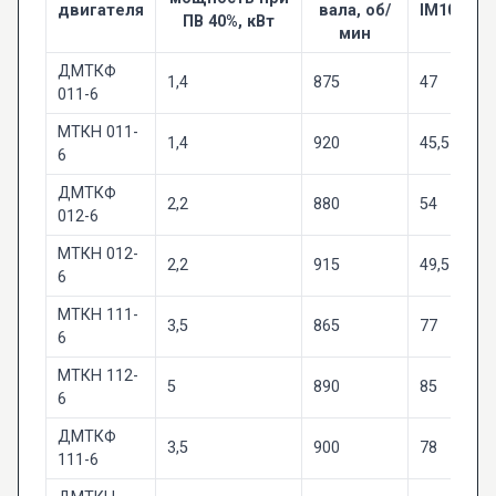
двигателя
вала, об/
IM1001/10
ПВ 40%, кВт
мин
кг
ДМТКФ
1,4
875
47
011-6
МТКН 011-
1,4
920
45,5
6
ДМТКФ
2,2
880
54
012-6
МТКН 012-
2,2
915
49,5
6
МТКН 111-
3,5
865
77
6
МТКН 112-
5
890
85
6
ДМТКФ
3,5
900
78
111-6