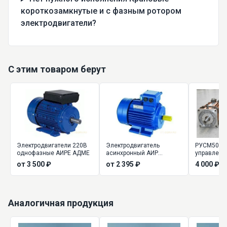
короткозамкнутые и с фазным ротором
электродвигатели?
С этим товаром берут
Электродвигатели 220В
Электродвигатель
РУСМ5000
однофазные АИРЕ АДМЕ
асинхронный АИР
управлени
(трехфазные)
от 3 500 ₽
от 2 395 ₽
4 000 ₽
Аналогичная продукция