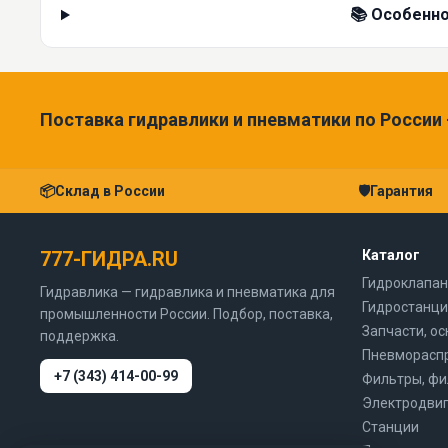
📚 Особенно
Поставка гидравлики и пневматики по России
📦
Склад в России
🛡
Гарантия
777-ГИДРА.RU
Каталог
Гидроклапан
Гидравлика — гидравлика и пневматика для
Гидростанци
промышленности России. Подбор, поставка,
Запчасти, ос
поддержка.
Пневморасп
+7 (343) 414-00-99
Фильтры, ф
Электродвиг
Станции