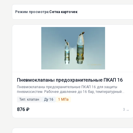
Режим просмотра:
Сетка карточек
Пневмоклапаны предохранительные ПКАП 16
Пневмоклапаны предохранительные ПКАП 16 для защиты
пневмосистем. Рабочее давление до 16 бар, температурный
диапазон -40°C...+80°C. Поставки по РФ из Екатеринбурга.
Тип: клапан
Ду 16
1 МПа
876 ₽
3 →