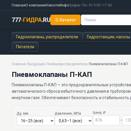
Главная
О компании
Новости
Инфо
График: Пн–Пт 9:00–17:00
777
-ГИДРА
.RU
☰ Каталог
Гидроклапаны, распределители
Гидростанции, насосы
Питатели
Главная
/
Продукция
/
Пневмораспределители
/
Пневмоклапаны П-КАП
Пневмоклапаны П-КАП
Пневмоклапаны П-КАП — это предохранительные устройства
автоматического сброса избыточного давления в трубопров
инертном газе. Обеспечивают безопасность и стабильность
Цена, ₽
Ду, мм
Давление, МПа
–