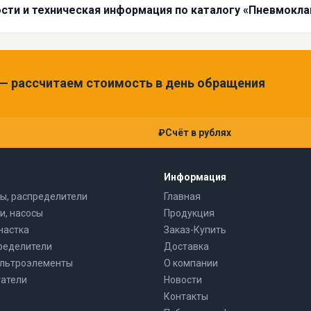
сти и техническая информация по каталогу «Пневмокл
 — рассчитаем стоимость в день обращения
₽
Счёт в рублях
Информация
ы, распределители
Главная
и, насосы
Продукция
настка
Заказ-Купить
ределители
Доставка
ильтроэлементы
О компании
атели
Новости
Контакты