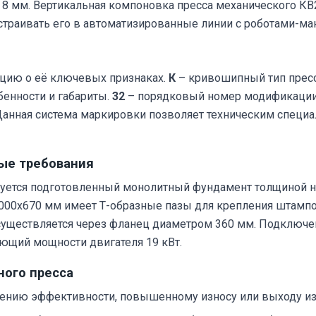
 мм. Вертикальная компоновка пресса механического КВ2
встраивать его в автоматизированные линии с роботами-ма
цию о её ключевых признаках.
К
– кривошипный тип прес
енности и габариты.
32
– порядковый номер модификации 
 Данная система маркировки позволяет техническим спец
ые требования
ебуется подготовленный монолитный фундамент толщиной 
1000х670 мм имеет Т-образные пазы для крепления штампо
уществляется через фланец диаметром 360 мм. Подключени
ющий мощности двигателя 19 кВт.
ного пресса
нию эффективности, повышенному износу или выходу из 