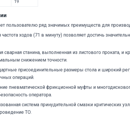
19
ции
ет пользователю ряд значимых преимуществ для производ
частота ходов (71 в минуту) позволяет достичь значитель
я сварная станина, выполненная из листового проката, и
мальным снижением точности.
артные присоединительные размеры стола и широкий ре
чных операций.
ие пневматической фрикционной муфты и многодискового 
езопасность оператора.
зованная система принудительной смазки критических узло
роведение ТО.