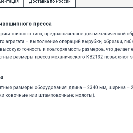
ментация
Доставка по России
ривошипного пресса
кривошипного типа, предназначенное для механической об
о агрегата – выполнение операций вырубки, обрезки, гибк
 высокую точность и повторяемость размеров, что делает
актные размеры пресса механического КВ2132 позволяют
ра
ритные размеры оборудования: длина – 2340 мм, ширина – 
ки ковочные или штамповочные; молоты).