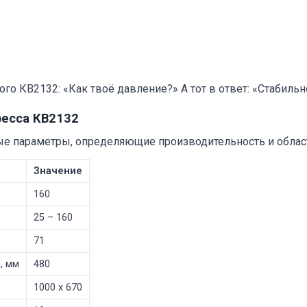
о КВ2132: «Как твоё давление?» А тот в ответ: «Стабильно
ресса КВ2132
е параметры, определяющие производительность и облас
Значение
160
25 – 160
71
, мм
480
1000 х 670