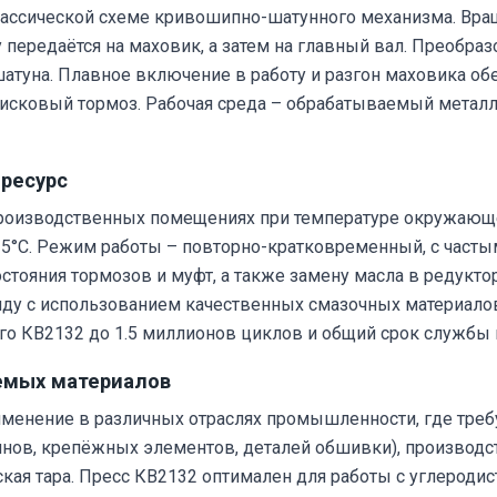
лассической схеме кривошипно-шатунного механизма. Вра
передаётся на маховик, а затем на главный вал. Преобра
атуна. Плавное включение в работу и разгон маховика об
исковый тормоз. Рабочая среда – обрабатываемый металл,
ресурс
производственных помещениях при температуре окружающе
25°С. Режим работы – повторно-кратковременный, с часты
ояния тормозов и муфт, а также замену масла в редуктор
ряду с использованием качественных смазочных материал
го КВ2132 до 1.5 миллионов циклов и общий срок службы н
емых материалов
менение в различных отраслях промышленности, где треб
йнов, крепёжных элементов, деталей обшивки), производс
ская тара. Пресс КВ2132 оптимален для работы с углерод