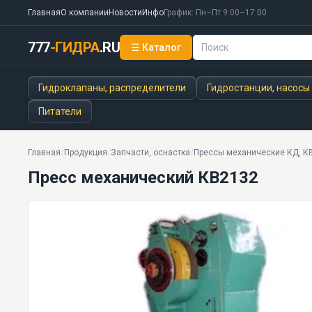
Главная
О компании
Новости
Инфо
График: Пн–Пт 9:00–17:00
777
-ГИДРА
.RU
☰ Каталог
Пресс механический КВ2132
14000 кг
Гидроклапаны, распределители
Гидростанции, насосы
Питатели
Главная
/
Продукция
/
Запчасти, оснастка
/
Прессы механические КД, К
Пресс механический КВ2132