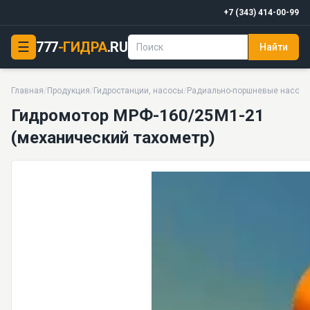
+7 (343) 414-00-99
☰
777
-ГИДРА
.RU
Найти
Гидромотор МРФ-160/25М1-21 (механический тахоме
25 МПа · 81 · 55 кг · 17 моделей серии
Главная
/
Продукция
/
Гидростанции, насосы
/
Радиально-поршневые насосы
Гидромотор МРФ-160/25М1-21
(механический тахометр)