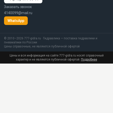
Заказать звонок
4140099@mail.ru
WhatsApp
© 2010–2026 777-gidra.ru · Гидравлика — поставка гидравлики и
пневматики по России
Цены справочные, не являются публичной офертой
Цены и вся информация на сайте 777-gidra.ru носят справочный
характер и не являются публичной офертой.
Подробнее