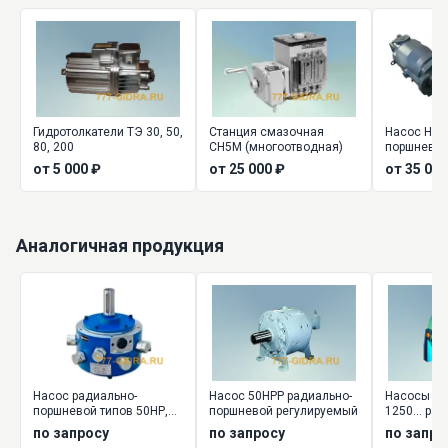
Гидротолкатели ТЭ 30, 50,
Станция смазочная
Насос НП9
80, 200
СН5М (многоотводная)
поршневой
от 5 000 ₽
от 25 000 ₽
от 35 000
Аналогичная продукция
Насос радиально-
Насос 50НРР радиально-
Насосы НР2 
поршневой типов 50НР,
поршневой регулируемый
1250... ра
50НС
поршневы
по запросу
по запросу
по запро
нерегулир