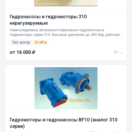
Гидронасосы и гидромоторы 310
нерегулируемые
Нерегулируемые аксиально-поршневые гидронасосы и
гидромоторы серии 310. Высокое давление до 450 бар, рабочий
объем от 12 до 250 см³. Российские поставки, полный
Тип: мотор
35 МПа
модельный ряд 310.4.12, 310.4.28, 310.4.56, 310.4.80, 310.4.112,
310.4.160, 310.4.250. Доставка по РФ и СНГ.
от 16 000 ₽
37 →
Гидромоторы и гидронасосы BF10 (аналог 310
серии)