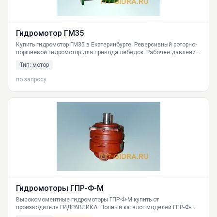
Гидромотор ГМ35
Купить гидромотор ГМ35 в Екатеринбурге. Реверсивный роторно-
поршневой гидромотор для привода лебедок. Рабочее давление
110 кг/см², максимальное 145 кг/см², обороты до 2500 об/мин.
Тип: мотор
Гарантия, доставка по России, поставка от ГИДРАВЛИКА.
по запросу
Гидромоторы ГПР-Ф-М
Высокомоментные гидромоторы ГПР-Ф-М купить от
производителя ГИДРАВЛИКА. Полный каталог моделей ГПР-Ф-
М-160, ГПР-Ф-М-200, ГПР-Ф-М-250, ГПР-Ф-М-320, ГПР-Ф-М-400, ГПР-