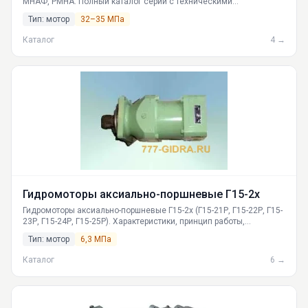
МНАФ, РМНА. Полный каталог серий с техническими
характеристиками: давление 22-35 МПа, рабочий объем 32-250
Тип: мотор
32–35 МПа
см3. Применение в гидросистемах машин. Доставка по России
из Екатеринбурга.
Каталог
4 →
Гидромоторы аксиально-поршневые Г15-2х
Гидромоторы аксиально-поршневые Г15-2х (Г15-21Р, Г15-22Р, Г15-
23Р, Г15-24Р, Г15-25Р). Характеристики, принцип работы,
устройство. Производство ГИДРАВЛИКА для станков,
Тип: мотор
6,3 МПа
спецтехники. Доставка по РФ из Екатеринбурга.
Каталог
6 →