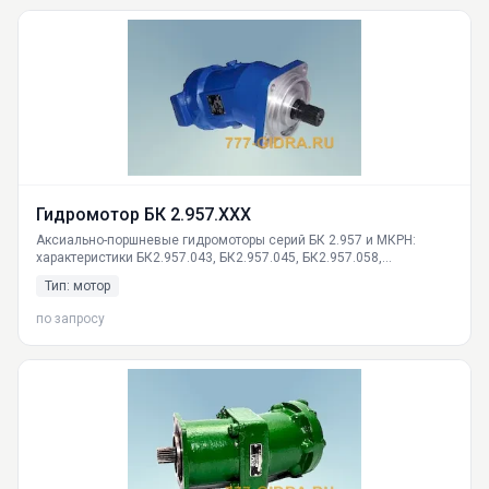
Гидромотор БК 2.957.ХХХ
Аксиально-поршневые гидромоторы серий БК 2.957 и МКРН:
характеристики БК2.957.043, БК2.957.045, БК2.957.058,
БК2.957.179, БК2.957.191 и МКРН.382213.001. Наличие в
Тип: мотор
Екатеринбурге. Доставка по России. Работают в экстремальных
условиях от -50°С.
по запросу