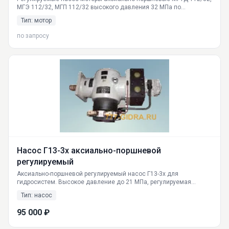
МГЭ 112/32, МГП 112/32 высокого давления 32 МПа по
выгодным ценам от поставщика ГИДРАВЛИКА в Екатеринбурге.
Тип: мотор
Продажа и доставка по всей России: Москва, СПб, Новосибирск,
Казань. Технические характеристики, устройство, особенности
по запросу
работы.
Насос Г13-3х аксиально-поршневой
регулируемый
Аксиально-поршневой регулируемый насос Г13-3х для
гидросистем. Высокое давление до 21 МПа, регулируемая
подача, реверс потока. Поставка моделей Г13-36М, 2Г13-36М и
Тип: насос
других по России из Екатеринбурга.
95 000 ₽