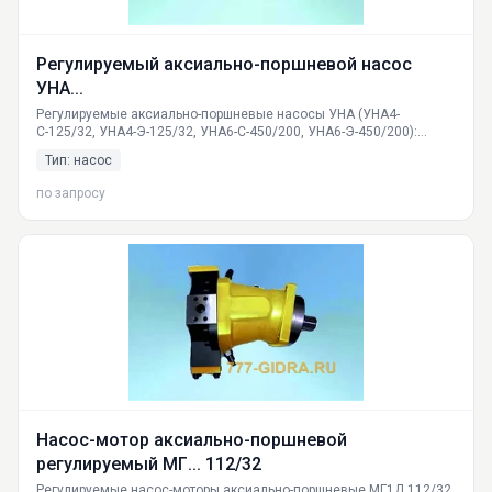
Регулируемый аксиально-поршневой насос
УНА...
Регулируемые аксиально-поршневые насосы УНА (УНА4-
С-125/32, УНА4-Э-125/32, УНА6-С-450/200, УНА6-Э-450/200):
технические характеристики, расшифровка маркировки, принцип
Тип: насос
работы, сферы применения. Быстрая доставка по всей России.
Гарантия качества. Отгрузка со склада в Екатеринбурге.
по запросу
Насос-мотор аксиально-поршневой
регулируемый МГ... 112/32
Регулируемые насос-моторы аксиально-поршневые МГ1Д 112/32,