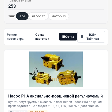
Товаров внутри
253
Тип:
все
насос
мотор
17
15
Режим
Сетка
B2B-
🔲
Сетка
☰
просмотра:
карточек
Таблица
Насос РНА аксиально-поршневой регулируемый
Купить регулируемый аксиально-поршневой насос РНА по ценам
производителя. Все модели: 32, 63, 125, 250 см³, давление 35
МПа, дистанционное управление. Подробные технические