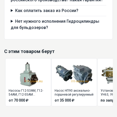
Как оплатить заказ из России?
Нет нужного исполнения Гидроцилиндры
для бульдозеров?
С этим товаром берут
Насосы Г12-53АМ, Г12-
Насос НП90 аксиально-
Установка
54АМ, Г12-55АМ
поршневой регулируемый
УН63, УН1
пластинчатые
от 70 000 ₽
от 35 000 ₽
по запро
регулируемые