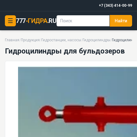
+7 (343) 414-00-99
☰
777
-ГИДРА
.RU
Найти
Гидроцилиндры для бульдозеров
14 моделей серии
Главная
/
Продукция
/
Гидростанции, насосы
/
Гидроцилиндры
/
Гидроцилиндр
Гидроцилиндры для бульдозеров