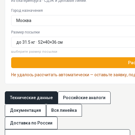
Из Екатеринбурга · СДЭК и Деловые Линии.
Город назначения
Размер посылки
выберите размер посылки
Ра
Не удалось рассчитать автоматически — оставьте заявку, п
Технические данные
Российские аналоги
Документация
Вся линейка
Доставка по России