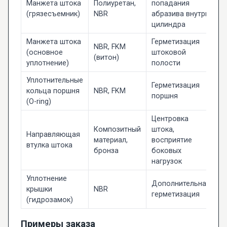
Манжета штока
Полиуретан,
попадания
(грязесъемник)
NBR
абразива внутрь
цилиндра
Манжета штока
Герметизация
NBR, FKM
(основное
штоковой
(витон)
уплотнение)
полости
Уплотнительные
Герметизация
кольца поршня
NBR, FKM
поршня
(O-ring)
Центровка
Композитный
штока,
Направляющая
материал,
восприятие
втулка штока
бронза
боковых
нагрузок
Уплотнение
Дополнительная
крышки
NBR
герметизация
(гидрозамок)
Примеры заказа