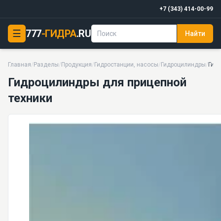
+7 (343) 414-00-99
☰
777
-ГИДРА
.RU
Найти
Гидроцилиндры для прицепной техники
14 моделей серии
Главная
/
Разделы
/
Продукция
/
Гидростанции, насосы
/
Гидроцилиндры
/
Гид
Гидроцилиндры для прицепной
техники