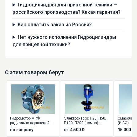
Гидроцилиндры для прицепной техники —
российского производства? Какая гарантия?
Как оплатить заказ из России?
Нет нужного исполнения Гидроцилиндры
для прицепной техники?
С этим товаром берут
Гидромотор МРФ
Электронасос П25, П50,
Смазочная
радиально-поршневой
П100, П200 (помпа)
(И-СЭ)
высокомоментный
центробежный
по запросу
от 4 500 ₽
15 000 ₽
вертикальный