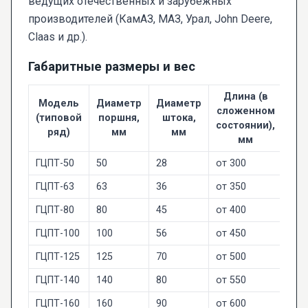
ведущих отечественных и зарубежных
производителей (КамАЗ, МАЗ, Урал, John Deere,
Claas и др.).
Габаритные размеры и вес
Длина (в
Модель
Диаметр
Диаметр
сложенном
(типовой
поршня,
штока,
(пр
состоянии),
ряд)
мм
мм
мм
ГЦПТ-50
50
28
от 300
5-1
ГЦПТ-63
63
36
от 350
8-1
ГЦПТ-80
80
45
от 400
15-
ГЦПТ-100
100
56
от 450
25-
ГЦПТ-125
125
70
от 500
40-
ГЦПТ-140
140
80
от 550
60-
ГЦПТ-160
160
90
от 600
80-