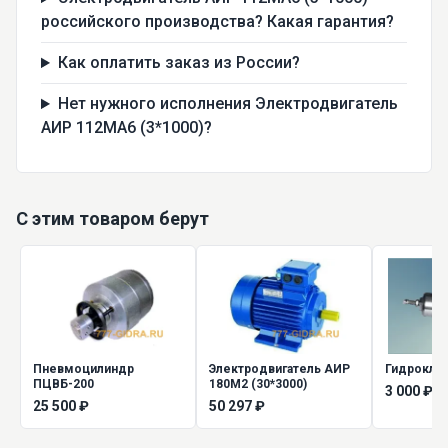
российского производства? Какая гарантия?
Как оплатить заказ из России?
Нет нужного исполнения Электродвигатель
АИР 112МА6 (3*1000)?
С этим товаром берут
Пневмоцилиндр
Электродвигатель АИР
Гидроклап
ПЦВБ-200
180М2 (30*3000)
3 000 ₽
25 500 ₽
50 297 ₽