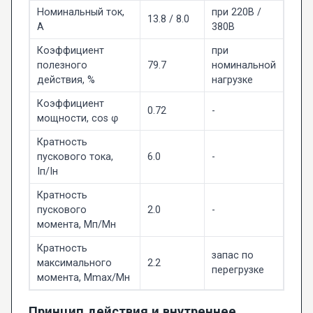
Номинальный ток,
при 220В /
13.8 / 8.0
А
380В
Коэффициент
при
полезного
79.7
номинальной
действия, %
нагрузке
Коэффициент
0.72
-
мощности, cos φ
Кратность
пускового тока,
6.0
-
Iп/Iн
Кратность
пускового
2.0
-
момента, Мп/Мн
Кратность
запас по
максимального
2.2
перегрузке
момента, Мmax/Мн
Принцип действия и внутреннее