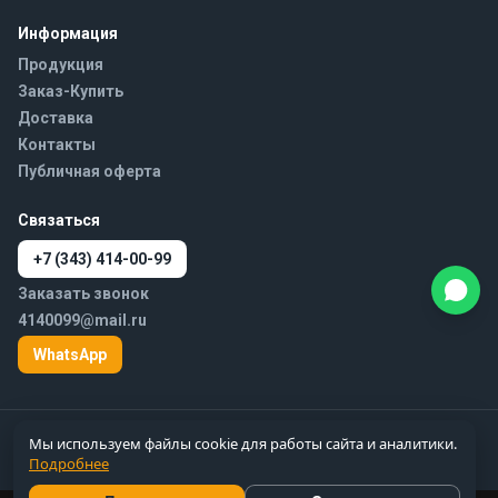
Информация
Продукция
Заказ-Купить
Доставка
Контакты
Публичная оферта
Связаться
+7 (343) 414-00-99
Заказать звонок
4140099@mail.ru
WhatsApp
© 2010–2026 777-gidra.ru · Гидравлика — поставка гидравлики и
Мы используем файлы cookie для работы сайта и аналитики.
пневматики по России
Подробнее
Цены справочные, не являются публичной офертой