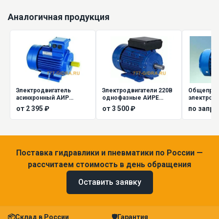
Аналогичная продукция
Электродвигатель
Электродвигатели 220В
Общепро
асинхронный АИР
однофазные АИРЕ
электродв
(трехфазные)
АДМЕ
серии 5А
от 2 395 ₽
от 3 500 ₽
по запро
Поставка гидравлики и пневматики по России —
рассчитаем стоимость в день обращения
Оставить заявку
📦
Склад в России
🛡
Гарантия