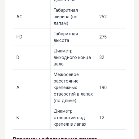
Габаритная
AC
ширина (по
252
лапам)
Габаритная
HD
275
высота
Диаметр
D
выходного конца
32
вала
Межосевое
расстояние
A
крепежных
190
отверстий в лапах
(по длине)
Диаметр
K
отверстий под
12
крепеж в лапах