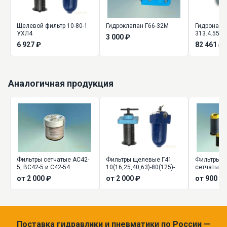
Щелевой фильтр 10-80-1
Гидроклапан Г66-32М
Гидронасо
УХЛ4
313.4.55.5
3 000 ₽
6 927 ₽
82 461 ₽
Аналогичная продукция
Фильтры сетчатые АС42-
Фильтры щелевые Г41
Фильтры 
5, ВС42-5 и С42-54
10(16,25,40,63)-80(125)-1К,
сетчатые 8
2К
160 (80) - 2
от 2 000 ₽
от 2 000 ₽
от 900 ₽
Поставка гидравлики и пневматики по России —