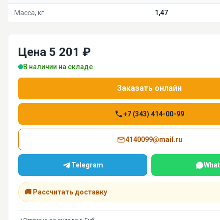
Масса, кг
1,47
Цена 5 201 ₽
В наличии на складе
Заказать онлайн
+7 (343) 414-00-99
4140099@mail.ru
Telegram
What
🚚 Рассчитать доставку