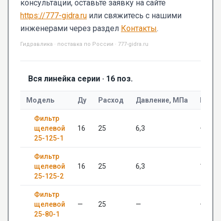
консультации, оставьте заявку на сайте
https://777-gidra.ru
или свяжитесь с нашими
инженерами через раздел
Контакты
.
Гидравлика · поставка по России · 777-gidra.ru
Вся линейка серии · 16 поз.
Модель
Ду
Расход
Давление, МПа
Разм
Фильтр
щелевой
16
25
6,3
—
25-125-1
Фильтр
щелевой
16
25
6,3
12.5*8
25-125-2
Фильтр
щелевой
—
25
—
—
25-80-1