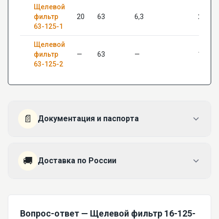
Щелевой
фильтр
20
63
6,3
20*15
63-125-1
Щелевой
фильтр
—
63
—
18*12
63-125-2
📄
Документация и паспорта
🚚
Доставка по России
Вопрос-ответ — Щелевой фильтр 16-125-