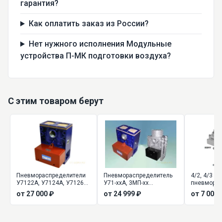
гарантия?
Как оплатить заказ из России?
Нет нужного исполнения Модульные
устройства П-МК подготовки воздуха?
С этим товаром берут
Пневмораспределители
Пневмораспределитель
4/2, 4/3 р
У7122А, У7124А, У7126А
У71-xxА, 3МП-xx
пневморас
сдвоенные
трехлинейный
VH200/300
от 27 000 ₽
от 24 999 ₽
от 7 000 
сдвоенный