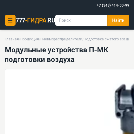
+7 (343) 414-00-99
☰
777
-ГИДРА
.RU
Найти
Модульные устройства П-МК подготовки воздуха
29 моделей серии
Главная
/
Продукция
/
Пневмораспределители
/
Подготовка сжатого воздуха
Модульные устройства П-МК
подготовки воздуха