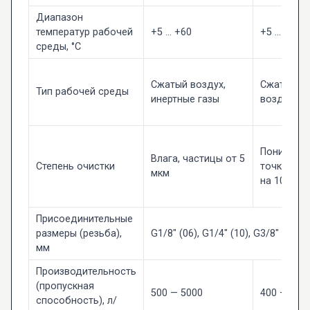
Диапазон
температур рабочей
+5 ... +60
+5 ... +60
среды, °C
Сжатый воздух,
Сжатый
Тип рабочей среды
инертные газы
воздух
Понижени
Влага, частицы от 5
Степень очистки
точки рос
мкм
на 10°C
Присоединительные
размеры (резьба),
G1/8" (06), G1/4" (10), G3/8" (16), 
мм
Производительность
(пропускная
500 — 5000
400 — 450
способность), л/