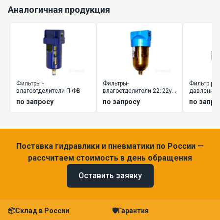
Аналогичная продукция
Фильтры -
Фильтры-
Фильтр рег
влагоотделители П-ФВ
влагоотделители 22; 22у;
давления 
26
подготовк
по запросу
по запросу
по запро
Поставка гидравлики и пневматики по России —
рассчитаем стоимость в день обращения
Оставить заявку
📦
Склад в России
🛡
Гарантия