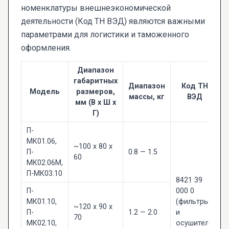
номенклатуры внешнеэкономической
деятельности (Код ТН ВЭД) являются важными
параметрами для логистики и таможенного
оформления.
Диапазон
габаритных
Диапазон
Код ТН
Модель
размеров,
массы, кг
ВЭД
мм (В х Ш х
Г)
П-
МК01.06,
~100 х 80 х
П-
0.8 — 1.5
60
МК02.06М,
П-МК03.10
8421 39
П-
000 0
МК01.10,
(фильтры
~120 х 90 х
П-
1.2 — 2.0
и
70
МК02.10,
осушители