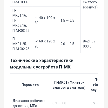
П-МК03.16
сжатого
воздуха)
П-
МК01.16,
~140 х 100 х
П-
1.5 — 2.5
80
МК02.16,
П-МК03.25
П-
~160 х 120 х
8421 39
МК01.25,
2.0 — 3.5
90
000 0
П-МК02.25
Технические характеристики
модульных устройств П-МК
П-МК02
П-МК01 (Фильтр-
Параметр
(Фильтр
влагоотделитель)
осушител
Диапазон рабочего
0.1 — 1.0
0.2 — 1.0
давления, МПа