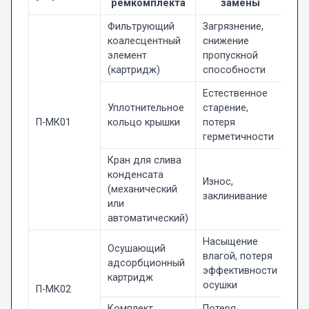
ремкомплекта
замены
Фильтрующий
Загрязнение,
коалесцентный
снижение
элемент
пропускной
(картридж)
способности
Естественное
Уплотнительное
старение,
П-МК01
кольцо крышки
потеря
герметичности
Кран для слива
конденсата
Износ,
(механический
заклинивание
или
автоматический)
Насыщение
Осушающий
влагой, потеря
адсорбционный
эффективности
картридж
осушки
П-МК02
Комплект
Потеря