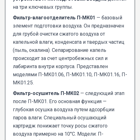
на три ключевых группы.
Фильтр-влагоотделитель П-МК01
— базовый
элемент подготовки воздуха. Он предназначен
для грубой очистки сжатого воздуха от
капельной влаги, конденсата и твердых частиц
(пыль, окалина). Сепарирование капель
происходит за счет центробежных сил и
лабиринта внутри корпуса. Представлен
моделями П-МК01.06, П-МК01.10, П-МК01.16, П-
МК01.25.
Фильтр-осушитель П-МК02
— следующий этап
после П-МК01. Его основная функция —
глубокая осушка воздуха путем адсорбции
паров влаги. Специальный осушающий
картридж понижает точку росы сжатого
воздуха примерно на 10°C. Модели: П-