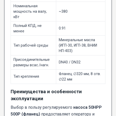
Номинальная
мощность на валу,
~380
кВт
Полный КПД, не
0.91
менее
Минеральные масла
Тип рабочей среды
(ИГП-30, ИГП-38, ВНИИ
НП-403)
Присоединительные
DN40 / DN32
размеры всас./нагн.
Фланец ∅320 мм, 8 отв.
Тип крепления
∅22 мм
Преимущества и особенности
эксплуатации
Выбор в пользу регулируемого
насоса 50НРР
500Р (фланец)
предоставляет оператору и