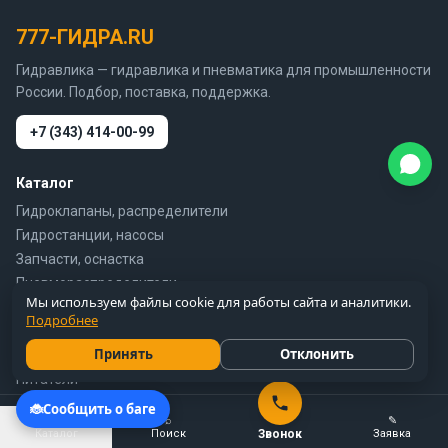
777-ГИДРА.RU
Гидравлика — гидравлика и пневматика для промышленности
России. Подбор, поставка, поддержка.
+7 (343) 414-00-99
Каталог
Гидроклапаны, распределители
Гидростанции, насосы
Запчасти, оснастка
Пневмораспределители
Мы используем файлы cookie для работы сайта и аналитики.
Фильтры, фильтроэлементы
Подробнее
Электродвигатели
Принять
Отклонить
Станции
Питатели
☰
⌕
✎
Информация
Каталог
Поиск
Звонок
Заявка