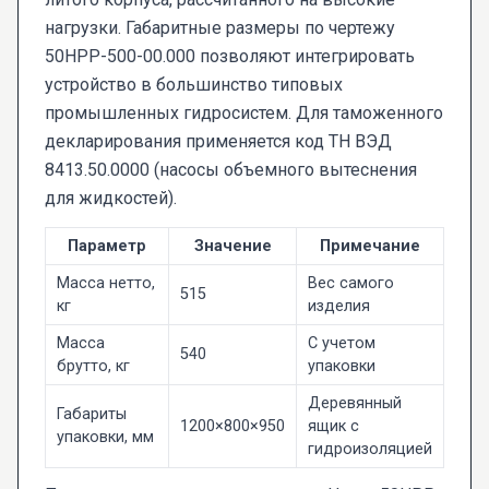
нагрузки. Габаритные размеры по чертежу
50НРР-500-00.000 позволяют интегрировать
устройство в большинство типовых
промышленных гидросистем. Для таможенного
декларирования применяется код ТН ВЭД
8413.50.0000 (насосы объемного вытеснения
для жидкостей).
Параметр
Значение
Примечание
Масса нетто,
Вес самого
515
кг
изделия
Масса
С учетом
540
брутто, кг
упаковки
Деревянный
Габариты
1200×800×950
ящик с
упаковки, мм
гидроизоляцией