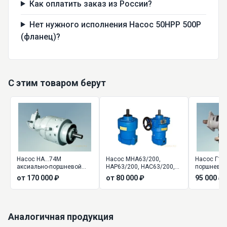
Как оплатить заказ из России?
Нет нужного исполнения Насос 50НРР 500Р
(фланец)?
С этим товаром берут
Насос НА...74М
Насос МНА63/200,
Насос Г13-
аксиально-поршневой
НАР63/200, НАС63/200,
поршневой
регулируемый
НА4М63/200, НАД63/200
от 170 000 ₽
от 80 000 ₽
95 000 ₽
Аналогичная продукция