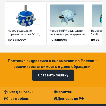
Насос радиально-
Насос 50НРР радиально-
Насосы НР2 
поршневой типов 50НР,
поршневой регулируемый
1250... ра
50НС
поршневы
по запросу
по запросу
по запро
нерегулир
Поставка гидравлики и пневматики по России —
рассчитаем стоимость в день обращения
Оставить заявку
📦
Склад в России
🛡
Гарантия
₽
Счёт в рублях
🚚
Доставка по РФ