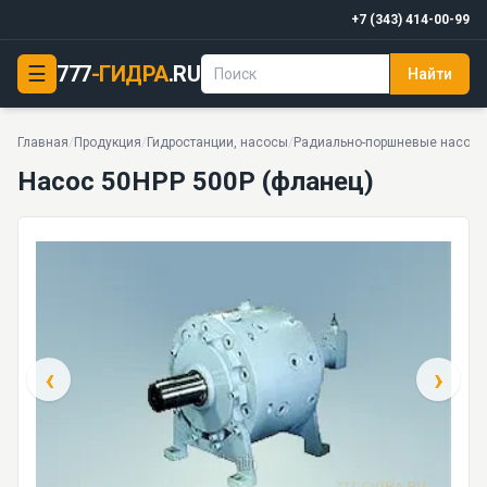
+7 (343) 414-00-99
☰
777
-ГИДРА
.RU
Найти
Насос 50НРР 500Р (фланец)
63 МПа · 423 л/мин · 5 моделей серии
Главная
/
Продукция
/
Гидростанции, насосы
/
Радиально-поршневые насосы
Насос 50НРР 500Р (фланец)
‹
›