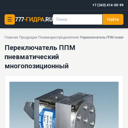
+7 (343) 414-00-99
☰
777
-ГИДРА
.RU
Найти
Переключатель ППМ пневматический многопозиционный
Пневматический многопозиционный переключатель ППМ — ключевой элемент для управления потоками сжатого воздуха в промышленных системах. Отличается высокой надежностью, простотой монтажа и множеством вариантов исполнения.
Главная
/
Продукция
/
Пневмораспределители
/
Переключатель ППМ пневма
Переключатель ППМ
пневматический
многопозиционный