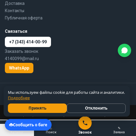
Доставка
Контакты
Публичная оферта
Связаться
+7 (343) 414-00-99
Заказать звонок
4140099@mail.ru
WhatsApp
© 2010–2026 777-gidra.ru · Гидравлика — поставка гидравлики и
Мы используем файлы cookie для работы сайта и аналитики.
пневматики по России
Подробнее
Цены справочные, не являются публичной офертой
Принять
Отклонить
Цены и вся информация на сайте 777-gidra.ru носят справочный
характер и не являются публичной офертой.
Подробнее
☰
⌕
✎
Каталог
Поиск
Звонок
Заявка