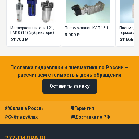
Маслораспылители 121,
Пневмоклапан КЭП 16.1
Пневмодро
ПМ10 (16) (лубрикаторы)
торможени
3 000 ₽
для подготовки воздуха
от 700 ₽
от 666 ₽
Поставка гидравлики и пневматики по России —
рассчитаем стоимость в день обращения
Оставить заявку
📦
Склад в России
🛡
Гарантия
₽
Счёт в рублях
🚚
Доставка по РФ
777-ГИДРА.RU