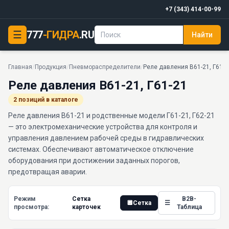
+7 (343) 414-00-99
☰
777
-ГИДРА
.RU
Найти
Главная
/
Продукция
/
Пневмораспределители
/
Реле давления В61-21, Г61-2
Реле давления В61-21, Г61-21
2 позиций в каталоге
Реле давления В61-21 и родственные модели Г61-21, Г62-21
— это электромеханические устройства для контроля и
управления давлением рабочей среды в гидравлических
системах. Обеспечивают автоматическое отключение
оборудования при достижении заданных порогов,
предотвращая аварии.
Режим
Сетка
B2B-
🔲
Сетка
☰
просмотра:
карточек
Таблица