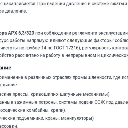
я накапливается. При падении давления в системе сжатый 
е давление.
ра АРХ 6,3/320
при соблюдении регламента эксплуатации 
ресурс работы напрямую влияют следующие факторы: собл
истоты не грубее 14 по ГОСТ 17216), регулярность контро
ойство рассчитано на работу в непрерывном и циклическо
ание
рименение в различных отраслях промышленности, где и
дование:
ческие прессы, кривошипно-шатунные механизмы).
анные зажимные патроны, системы подачи СОЖ под давле
оходческие комбайны, крепи).
еские подъемники, краны, манипуляторы).
ессовки.