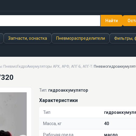
Найти
Ост
Запчасти, оснастка
Пневмораспределители
Фильтры, 
ы
/
ПневмоГидроАккумуляторы АРХ, АРФ, АПГ-Б, АПГ-Т
/
Пневмогидроаккумулято
/320
Тип:
гидроаккумулятор
Характеристики
Тип
гидроаккумул
Масса, кг
40
Рабочая среда
масло