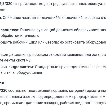
,3/320
на производстве дает ряд существенных эксплуат
сов.
:
Снижение частоты включений/выключений насоса за счет
 процесса:
Гашение пульсаций давления обеспечивает пл
обработки и точность.
ршить рабочий цикл или безопасно остановить оборудова
ков давления при резком закрытии клапанов или останов
элементы системы.
ных гидросистем:
Стандартные присоединительные разме
ные типы оборудования.
ме
/320
составляет подвижный поршень, который герметично 
ра заполнена азотом под определенным предварительным 
, превышает давление зарядки, рабочая жидкость поступа