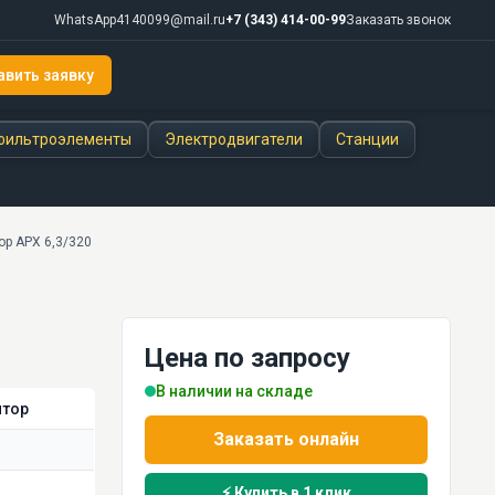
WhatsApp
4140099@mail.ru
+7 (343) 414-00-99
Заказать звонок
авить заявку
фильтроэлементы
Электродвигатели
Станции
р АРХ 6,3/320
Цена по запросу
В наличии на складе
ятор
Заказать онлайн
⚡ Купить в 1 клик