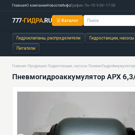
Главная
О компании
Новости
Инфо
График: Пн–Пт 9:00–17:00
777
-ГИДРА
.RU
☰ Каталог
Пневмогидроаккумулятор АРХ 6,3/320
40 кг · 12 моделей серии
Гидроклапаны, распределители
Гидростанции, насосы
Питатели
Главная
/
Продукция
/
Гидростанции, насосы
/
ПневмоГидроАккумулятор
Пневмогидроаккумулятор АРХ 6,3