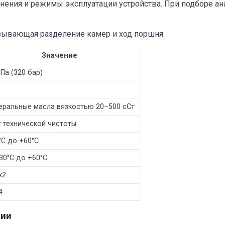
ения и режимы эксплуатации устройства. При подборе ан
зывающая разделение камер и ход поршня.
Значение
Па (320 бар)
еральные масла вязкостью 20–500 сСт
 технической чистоты
°С до +60°С
30°С до +60°С
х2
4
ции