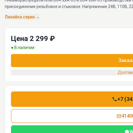
Пневмораспределители В64-xxA-03 и В64-ххА-05 производства 
присоединение резьбовое и стыковое. Напряжение 24В, 110В, 22
Линейка серии →
Цена 2 299 ₽
● В наличии
Заказ
Достав
+7 (34
4140
W