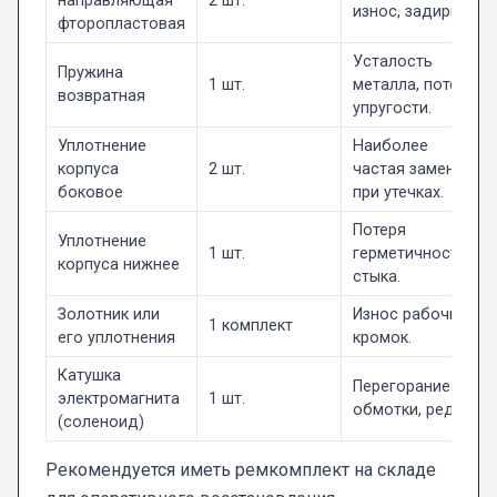
направляющая
2 шт.
износ, задиры.
фторопластовая
Усталость
Пружина
1 шт.
металла, потеря
возвратная
упругости.
Уплотнение
Наиболее
корпуса
2 шт.
частая замена
боковое
при утечках.
Потеря
Уплотнение
1 шт.
герметичности
корпуса нижнее
стыка.
Золотник или
Износ рабочих
1 комплект
его уплотнения
кромок.
Катушка
Перегорание
электромагнита
1 шт.
обмотки, редко.
(соленоид)
Рекомендуется иметь ремкомплект на складе