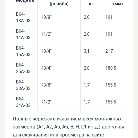
Модель
(резьба)
кг
L (мм)
В64-
К3/8"
2,0
191
13А-03
В64-
К1/2"
2,0
191
14А-03
В64-
К3/4"
3,1
217
15А-03
В64-
К3/4"
2,8
180,5
25А-03
В64-
К3/8"
1,7
155,5
33А-03
В64-
К1/2"
1,7
155,5
34А-03
Полные чертежи с указанием всех монтажных
размеров (A1, A2, A5, A6, B, H, L1 и т.д.) доступны
для скачивания или просмотра на сайте