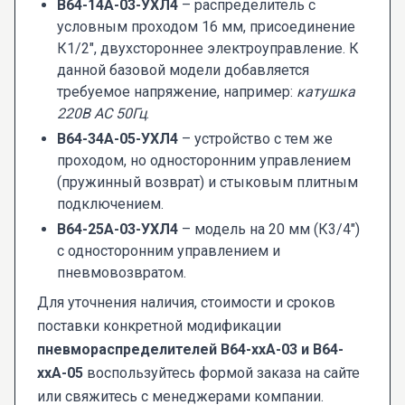
В64-14А-03-УХЛ4
– распределитель с
условным проходом 16 мм, присоединение
К1/2", двухстороннее электроуправление. К
данной базовой модели добавляется
требуемое напряжение, например:
катушка
220В AC 50Гц
.
В64-34А-05-УХЛ4
– устройство с тем же
проходом, но односторонним управлением
(пружинный возврат) и стыковым плитным
подключением.
В64-25А-03-УХЛ4
– модель на 20 мм (К3/4")
с односторонним управлением и
пневмовозвратом.
Для уточнения наличия, стоимости и сроков
поставки конкретной модификации
пневмораспределителей В64-ххА-03 и В64-
ххА-05
воспользуйтесь формой заказа на сайте
или свяжитесь с менеджерами компании.