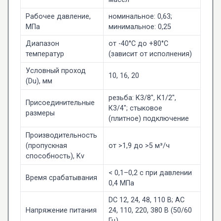
Рабочее давление,
номинальное: 0,63;
МПа
минимальное: 0,25
Диапазон
от -40°C до +80°C
температур
(зависит от исполнения)
Условный проход
10, 16, 20
(Du), мм
резьба: К3/8", К1/2",
Присоединительные
К3/4"; стыковое
размеры
(плитное) подключение
Производительность
(пропускная
от >1,9 до >5 м³/ч
способность), Kv
< 0,1–0,2 с при давлении
Время срабатывания
0,4 МПа
DC 12, 24, 48, 110 В; AC
Напряжение питания
24, 110, 220, 380 В (50/60
Гц)