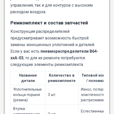
управления, так и для контуров с высоким
расходом воздуха.
Ремкомплект и состав запчастей
Конструкция распределителей
предусматривает возможность быстрой
замены изношенных уплотнений и деталей.
Если у вас есть
пневмораспределители В64-
ххА-03
, то для их ремонта потребуются
следующие элементы ремкомплекта:
Название
Количество в
Типовой износ
детали
ремкомплекте
/ поломка
Уплотнительные
Износ, потеря
кольца поршня
3 шт.
эластичности,
(резина)
растрескивание.
Втулка
Естественный