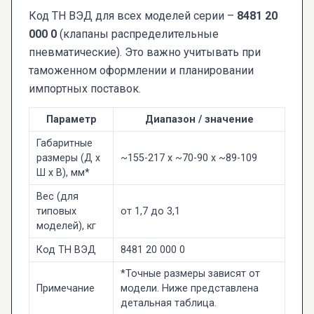
Код ТН ВЭД для всех моделей серии –
8481 20
000 0
(клапаны распределительные
пневматические). Это важно учитывать при
таможенном оформлении и планировании
импортных поставок.
Параметр
Диапазон / значение
Габаритные
размеры (Д x
~155-217 x ~70-90 x ~89-109
Ш x В), мм*
Вес (для
типовых
от 1,7 до 3,1
моделей), кг
Код ТН ВЭД
8481 20 000 0
*Точные размеры зависят от
Примечание
модели. Ниже представлена
детальная таблица.