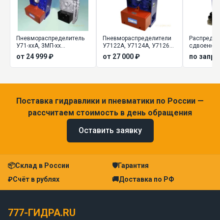
Пневмораспределитель
Пневмораспределители
Распредел
У71-xxА, 3МП-xx
У7122А, У7124А, У7126А
сдвоенные
трехлинейный
сдвоенные
У7124Б.
от 24 999 ₽
от 27 000 ₽
по запро
сдвоенный
Поставка гидравлики и пневматики по России —
рассчитаем стоимость в день обращения
Оставить заявку
📦
Склад в России
🛡
Гарантия
₽
Счёт в рублях
🚚
Доставка по РФ
777-ГИДРА.RU