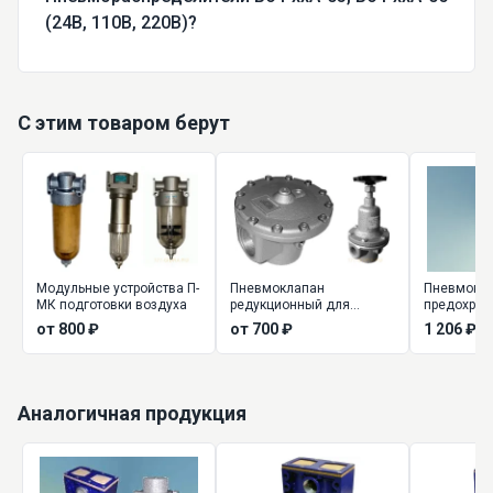
(24В, 110В, 220В)?
С этим товаром берут
Модульные устройства П-
Пневмоклапан
Пневмокл
МК подготовки воздуха
редукционный для
предохран
подготовки воздуха П-
ПКАП 25
от 800 ₽
от 700 ₽
1 206 ₽
КРМ, П-РК
Аналогичная продукция