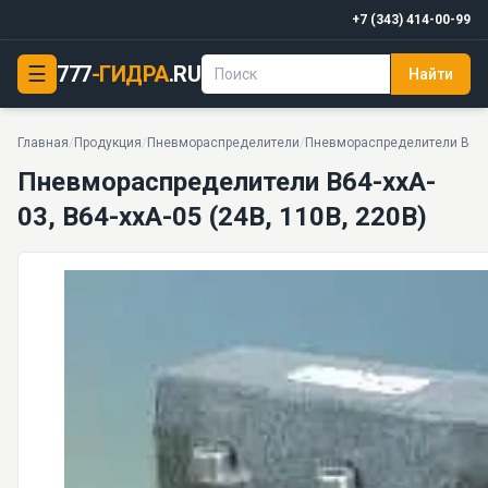
+7 (343) 414-00-99
☰
777
-ГИДРА
.RU
Найти
Пневмораспределители В64-xxA-03, В64-ххА-05 (24В, 1
Присоединение пневмолиний боковое К3/8", К1/2", К3/4" Цена от 2490 руб
Главная
/
Продукция
/
Пневмораспределители
/
Пневмораспределители В64, 
Пневмораспределители В64-xxA-
03, В64-ххА-05 (24В, 110В, 220В)