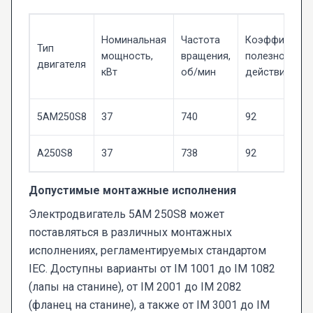
Номинальная
Частота
Коэффициент
Тип
мощность,
вращения,
полезного
двигателя
кВт
об/мин
действия, %
5AM250S8
37
740
92
A250S8
37
738
92
Допустимые монтажные исполнения
Электродвигатель 5AM 250S8 может
поставляться в различных монтажных
исполнениях, регламентируемых стандартом
IEC. Доступны варианты от IM 1001 до IM 1082
(лапы на станине), от IM 2001 до IM 2082
(фланец на станине), а также от IM 3001 до IM