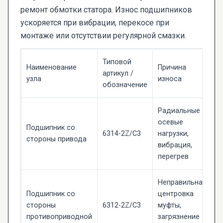
ремонт обмотки статора. Износ подшипников
ускоряется при вибрации, перекосе при
монтаже или отсутствии регулярной смазки.
Типовой
Наименование
Причина
артикул /
узла
износа
обозначение
Радиальные и
осевые
Подшипник со
6314-2Z/C3
нагрузки,
стороны привода
вибрация,
перегрев
Неправильная
Подшипник со
центровка
стороны
6312-2Z/C3
муфты,
противоприводной
загрязнение