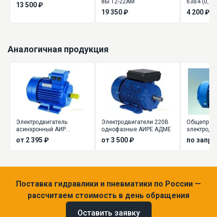
8БГ12-22АМ
63B4 (0,37
13 500 ₽
19 350 ₽
4 200 ₽
Аналогичная продукция
Электродвигатель
Электродвигатели 220В
Общепром
асинхронный АИР
однофазные АИРЕ АДМЕ
электродв
(трехфазные)
5АИ
от 2 395 ₽
от 3 500 ₽
по запро
Поставка гидравлики и пневматики по России —
рассчитаем стоимость в день обращения
Оставить заявку