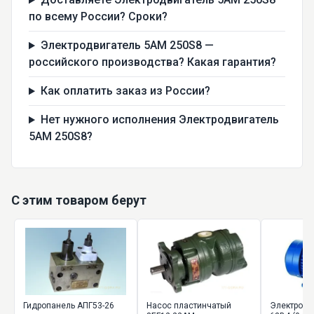
по всему России? Сроки?
Электродвигатель 5AM 250S8 —
российского производства? Какая гарантия?
Как оплатить заказ из России?
Нет нужного исполнения Электродвигатель
5AM 250S8?
С этим товаром берут
Гидропанель АПГ53-26
Насос пластинчатый
Электродв