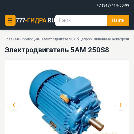
+7 (343) 414-00-99
☰
777
-ГИДРА
.RU
Найти
Электродвигатель 5AM 250S8
26 моделей серии
Главная
/
Продукция
/
Электродвигатели
/
Общепромышленные асинхронные
Электродвигатель 5AM 250S8
‹
›