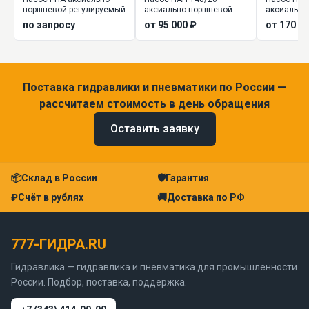
поршневой регулируемый
аксиально-поршневой
аксиально
регулируе
по запросу
от 95 000 ₽
от 170 00
Поставка гидравлики и пневматики по России —
рассчитаем стоимость в день обращения
Оставить заявку
📦
Склад в России
🛡
Гарантия
₽
Счёт в рублях
🚚
Доставка по РФ
777-ГИДРА.RU
Гидравлика — гидравлика и пневматика для промышленности
России. Подбор, поставка, поддержка.