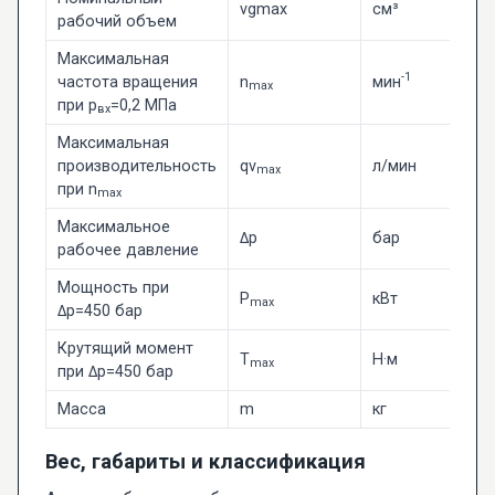
vgmax
см³
2
рабочий объем
Максимальная
-1
частота вращения
n
мин
2
max
при p
=0,2 МПа
вх
Максимальная
производительность
qv
л/мин
5
max
при n
max
Максимальное
Δp
бар
4
рабочее давление
Мощность при
P
кВт
3
max
Δp=450 бар
Крутящий момент
T
Н·м
1
max
при Δp=450 бар
Масса
m
кг
8
Вес, габариты и классификация