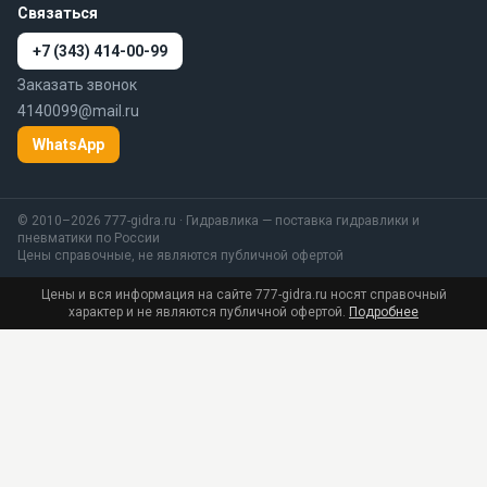
Связаться
+7 (343) 414-00-99
Заказать звонок
4140099@mail.ru
WhatsApp
© 2010–2026 777-gidra.ru · Гидравлика — поставка гидравлики и
пневматики по России
Цены справочные, не являются публичной офертой
Цены и вся информация на сайте 777-gidra.ru носят справочный
характер и не являются публичной офертой.
Подробнее