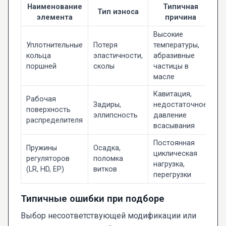
Наименование
Типичная
Тип износа
элемента
причина
Высокие
Уплотнительные
Потеря
температуры,
кольца
эластичности,
абразивные
поршней
сколы
частицы в
масле
Кавитация,
Рабочая
Задиры,
недостаточное
поверхность
эллипсность
давление
распределителя
всасывания
Постоянная
Пружины
Осадка,
циклическая
регуляторов
поломка
нагрузка,
(LR, HD, EP)
витков
перегрузки
Типичные ошибки при подборе
Выбор несоответствующей модификации или