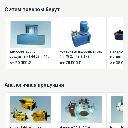
С этим товаром берут
Теплообменник
Установки насосные Г48-
Сепаратор 
воздушный Г44-23, Г44-
1, Г48-2, Г48-3, Г48-4
магнитный 
24, Г44-25
44, Х43-45
от 20 000 ₽
от 70 000 ₽
от 38 000
Аналогичная продукция
Насос РНА аксиально-
Насос НАП 140/20
Насос НА..