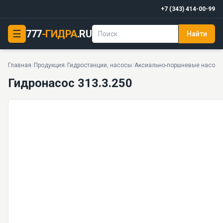
+7 (343) 414-00-99
☰
777
-ГИДРА
.RU
Найти
Гидронасос 313.3.250
85 кг · 52 моделей серии
Главная
/
Продукция
/
Гидростанции, насосы
/
Аксиально-поршневые насосы
Гидронасос 313.3.250