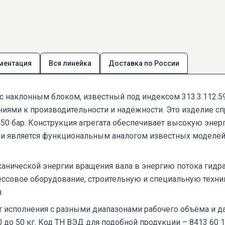
ментация
Вся линейка
Доставка по России
 наклонным блоком, известный под индексом 313.3.112.59
иями к производительности и надёжности. Это изделие с
450 бар. Конструкция агрегата обеспечивает высокую энер
ии является функциональным аналогом известных моделей A
ханической энергии вращения вала в энергию потока гидр
овое оборудование, строительную и специальную технику,
.
исполнения с разными диапазонами рабочего объёма и давл
0 до 50 кг. Код ТН ВЭД для подобной продукции – 8413 60 