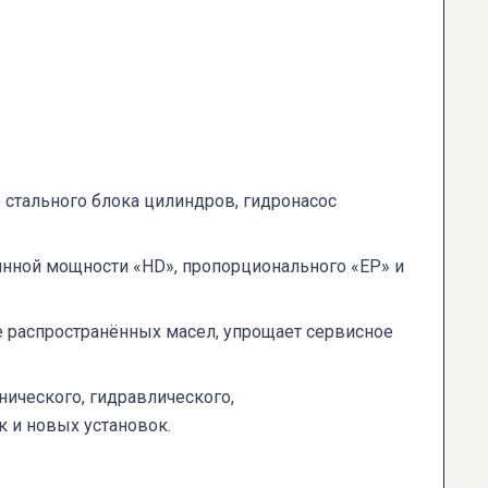
 стального блока цилиндров, гидронасос
янной мощности «HD», пропорционального «EP» и
 распространённых масел, упрощает сервисное
ического, гидравлического,
 и новых установок.