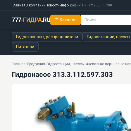
Главная
О компании
Новости
Инфо
График: Пн–Пт 9:00–17:00
777
-ГИДРА
.RU
☰ Каталог
Гидронасос 313.3.112.597.303
52 моделей серии
Гидроклапаны, распределители
Гидростанции, насосы
Питатели
Главная
/
Продукция
/
Гидростанции, насосы
/
Аксиально-поршневые нас
Гидронасос 313.3.112.597.303