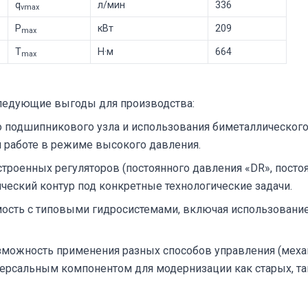
q
л/мин
336
vmax
P
кВт
209
max
T
Н·м
664
max
следующие выгоды для производства:
о подшипникового узла и использования биметаллического
 работе в режиме высокого давления.
роенных регуляторов (постоянного давления «DR», посто
ический контур под конкретные технологические задачи.
сть с типовыми гидросистемами, включая использование
можность применения разных способов управления (механ
ерсальным компонентом для модернизации как старых, так