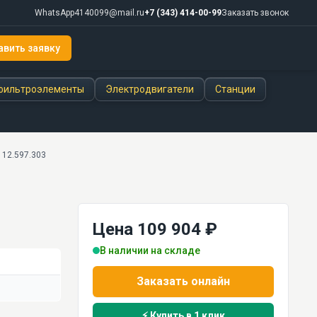
WhatsApp
4140099@mail.ru
+7 (343) 414-00-99
Заказать звонок
авить заявку
фильтроэлементы
Электродвигатели
Станции
112.597.303
Цена 109 904 ₽
В наличии на складе
Заказать онлайн
⚡ Купить в 1 клик