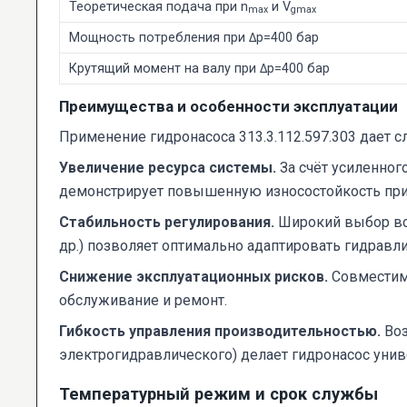
Теоретическая подача при n
и V
max
gmax
Мощность потребления при Δp=400 бар
Крутящий момент на валу при Δp=400 бар
Преимущества и особенности эксплуатации
Применение гидронасоса 313.3.112.597.303 дает 
Увеличение ресурса системы.
За счёт усиленног
демонстрирует повышенную износостойкость при
Стабильность регулирования.
Широкий выбор вст
др.) позволяет оптимально адаптировать гидравл
Снижение эксплуатационных рисков.
Совместимо
обслуживание и ремонт.
Гибкость управления производительностью.
Воз
электрогидравлического) делает гидронасос унив
Температурный режим и срок службы