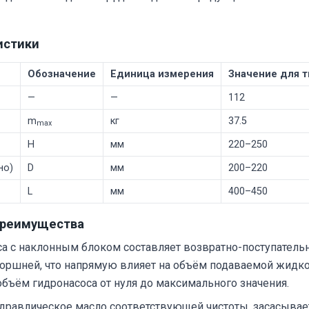
истики
Обозначение
Единица измерения
Значение для т
—
—
112
m
кг
37.5
max
H
мм
220–250
но)
D
мм
200–220
L
мм
400–450
преимущества
а с наклонным блоком составляет возвратно-поступатель
поршней, что напрямую влияет на объём подаваемой жидко
объём гидронасоса от нуля до максимального значения.
идравлическое масло соответствующей чистоты, засасывае