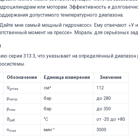
гидроцилиндрам или моторам. Эффективность и долговечнос
 поддержания допустимого температурного диапазона.
Дайте мне самый мощный гидронасос». Ему отвечают: «У на
тветственный момент на прессе». Мораль: для серьёзных з
и
ению серии 313.3, что указывает на определённый диапазо
росистемы.
Обозначение
Единица измерения
Значение
V
см³
112
gmax
p
бар
до 280
непр
p
бар
до 350
пик
ϑ
°C
от -20 до +80
раб
)
n
мин⁻¹
3000
max