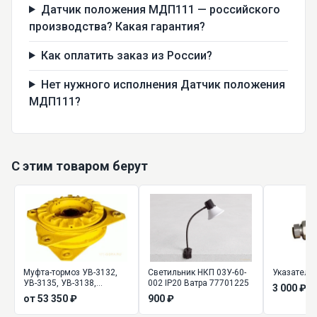
Датчик положения МДП111 — российского
производства? Какая гарантия?
Как оплатить заказ из России?
Нет нужного исполнения Датчик положения
МДП111?
С этим товаром берут
Муфта-тормоз УВ-3132,
Светильник НКП 03У-60-
Указатель 
УВ-3135, УВ-3138,
002 IP20 Ватра 77701225
3 000 ₽
УВ-3141, УВ-3144,
от 53 350 ₽
900 ₽
УВ-3146