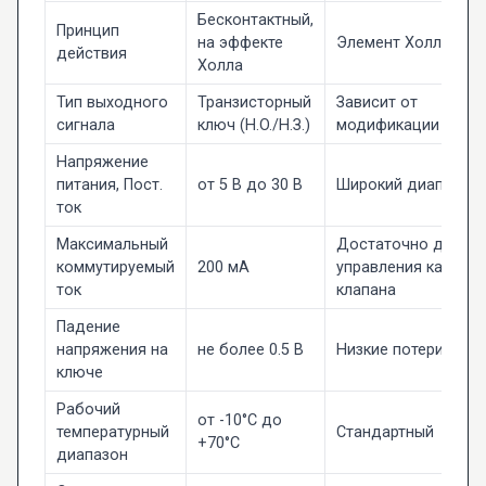
Бесконтактный,
Принцип
на эффекте
Элемент Холла
действия
Холла
Тип выходного
Транзисторный
Зависит от
сигнала
ключ (Н.O./Н.З.)
модификации
Напряжение
питания, Пост.
от 5 В до 30 В
Широкий диапазон
ток
Максимальный
Достаточно для
коммутируемый
200 мА
управления катушк
ток
клапана
Падение
напряжения на
не более 0.5 В
Низкие потери
ключе
Рабочий
от -10°C до
температурный
Стандартный
+70°C
диапазон