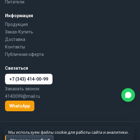
Питатели
Информация
Продукция
Заказ-Купить
Доставка
Контакты
Публичная оферта
Связаться
+7 (343) 414-00-99
Заказать звонок
4140099@mail.ru
WhatsApp
© 2010–2026 777-gidra.ru · Гидравлика — поставка гидравлики и
Мы используем файлы cookie для работы сайта и аналитики.
пневматики по России
Подробнее
Цены справочные, не являются публичной офертой