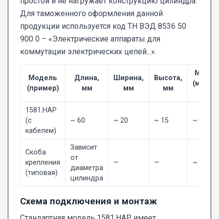
простой и не нагружает конструкцию цилиндра.
Для таможенного оформления данной
продукции используется код ТН ВЭД 8536 50
900 0 – «Электрические аппараты для
коммутации электрических цепей...».
Масса
Модель
Длина,
Ширина,
Высота,
(макс.),
(пример)
мм
мм
мм
г
1581.HAP
(с
~ 60
~ 20
~ 15
~ 70
кабелем)
Зависит
Скоба
от
крепления
—
—
~ 30
диаметра
(типовая)
цилиндра
Схема подключения и монтаж
Стандартная модель 1581.HAP имеет