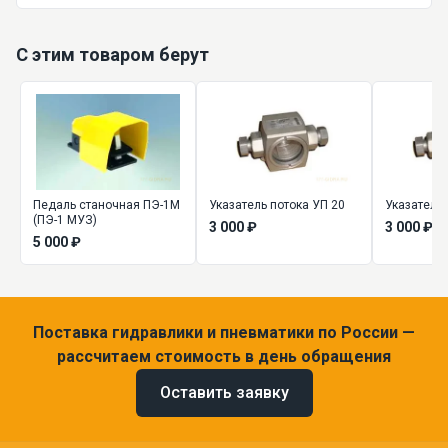
С этим товаром берут
Педаль станочная ПЭ-1М
Указатель потока УП 20
Указатель 
(ПЭ-1 МУЗ)
3 000 ₽
3 000 ₽
5 000 ₽
Поставка гидравлики и пневматики по России —
рассчитаем стоимость в день обращения
Оставить заявку