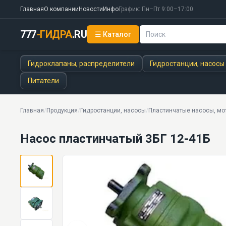
Главная
О компании
Новости
Инфо
График: Пн–Пт 9:00–17:00
777
-ГИДРА
.RU
☰ Каталог
Насос пластинчатый 3БГ 12-41Б
10 МПа · 6,0 л/мин · 6,4 кг · 14 моделей серии
Гидроклапаны, распределители
Гидростанции, насосы
Питатели
Главная
/
Продукция
/
Гидростанции, насосы
/
Пластинчатые насосы, мо
Насос пластинчатый 3БГ 12-41Б