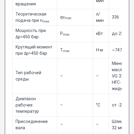
мин
вращения
Теоретическая
л/
qv
336
max
подача при n
мин
max
Мощность при
P
кВт
до 235
max
Δp=450 бар
Крутящий момент
T
Н·м
~747
max
при Δp=450 бар
Минераль
масла по 
Тип рабочей
–
–
VG 32-68,
среды
HFC-
жидкости
Диапазон
рабочих
–
°C
от -25 до 
температур
Присоединение
Шлицевое,
–
–
вала
32 мм