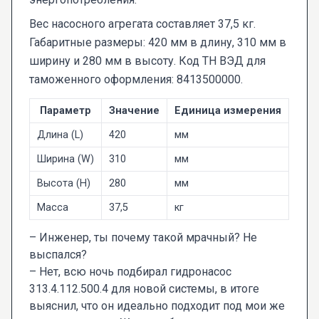
Вес насосного агрегата составляет 37,5 кг.
Габаритные размеры: 420 мм в длину, 310 мм в
ширину и 280 мм в высоту. Код ТН ВЭД для
таможенного оформления: 8413500000.
Параметр
Значение
Единица измерения
Длина (L)
420
мм
Ширина (W)
310
мм
Высота (H)
280
мм
Масса
37,5
кг
– Инженер, ты почему такой мрачный? Не
выспался?
– Нет, всю ночь подбирал гидронасос
313.4.112.500.4 для новой системы, в итоге
выяснил, что он идеально подходит под мои же