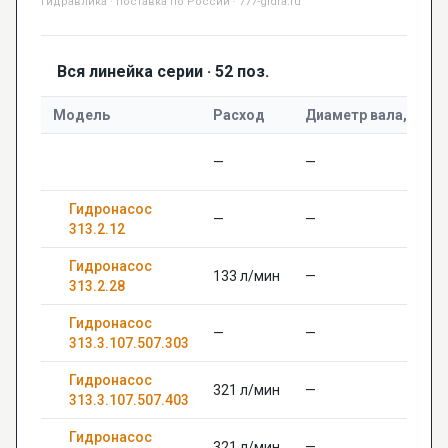
Гидравлика · поставка по России · 777-gidra.ru
Вся линейка серии · 52 поз.
Модель
Расход
Диаметр вала, мм
—
—
Гидронасос
—
—
313.2.12
Гидронасос
133 л/мин
—
313.2.28
Гидронасос
—
—
313.3.107.507.303
Гидронасос
321 л/мин
—
313.3.107.507.403
Гидронасос
321 л/мин
—