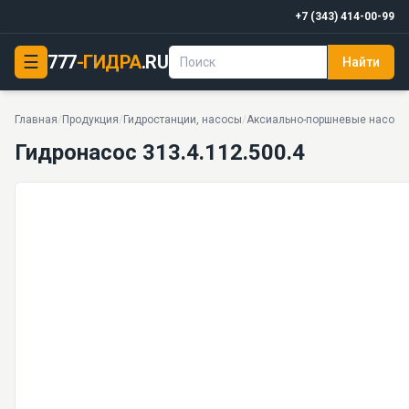
+7 (343) 414-00-99
☰
777
-ГИДРА
.RU
Найти
Гидронасос 313.4.112.500.4
336 л/мин · 37.5 кг · 52 моделей серии
Главная
/
Продукция
/
Гидростанции, насосы
/
Аксиально-поршневые насосы
Гидронасос 313.4.112.500.4