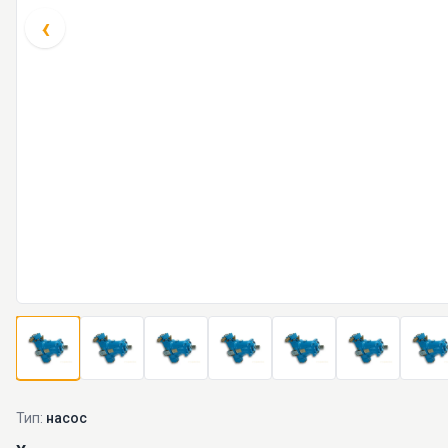
‹
Тип:
насос