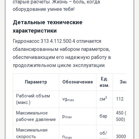
старые расчеты. Жизнь – боль, когда
оборудование умнее тебя!
Детальные технические
характеристики
Гидронасос 313.4.112.500.4 отличается
сбалансированным набором параметров,
обеспечивающим его надежную работу в
продолжительном цикле эксплуатации.
Ед.
Параметр
Обозначение
Значени
изм.
Рабочий объем
3
vg
см
112
max
(макс.)
Максимальное
450 (пико
p
бар
max
рабочее давление
500)
Максимальная
об/
скорость
n
3000
max