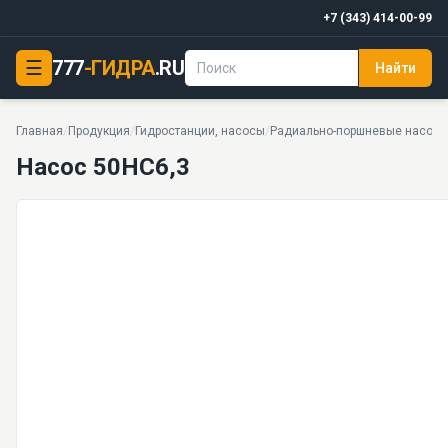
+7 (343) 414-00-99
☰
777
-ГИДРА
.RU
Найти
Насос 50НС6,3
50 МПа · 23,5 кг · 25 моделей серии
Главная
/
Продукция
/
Гидростанции, насосы
/
Радиально-поршневые насосы
Насос 50НС6,3