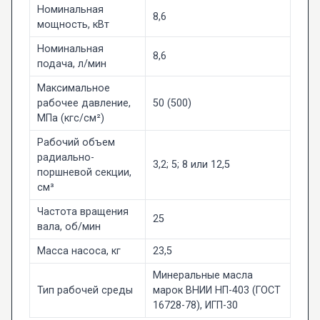
Номинальная
8,6
мощность, кВт
Номинальная
8,6
подача, л/мин
Максимальное
рабочее давление,
50 (500)
МПа (кгс/см²)
Рабочий объем
радиально-
3,2; 5; 8 или 12,5
поршневой секции,
см³
Частота вращения
25
вала, об/мин
Масса насоса, кг
23,5
Минеральные масла
Тип рабочей среды
марок ВНИИ НП-403 (ГОСТ
16728-78), ИГП-30