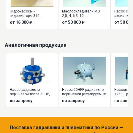
Гидронасосы и
Маслоохладители МО
Насос НПА 
гидромоторы 310
2,5, 4, 6,3, 10
аксиально
нерегулируемые
нерегулир
от 16 000 ₽
от 50 000 ₽
от 50 000
Аналогичная продукция
Насос радиально-
Насос 50НРР радиально-
Насосы НР2 
поршневой типов 50НР,
поршневой регулируемый
1250... ра
50НС
поршневы
по запросу
по запросу
по запро
нерегулир
Поставка гидравлики и пневматики по России —