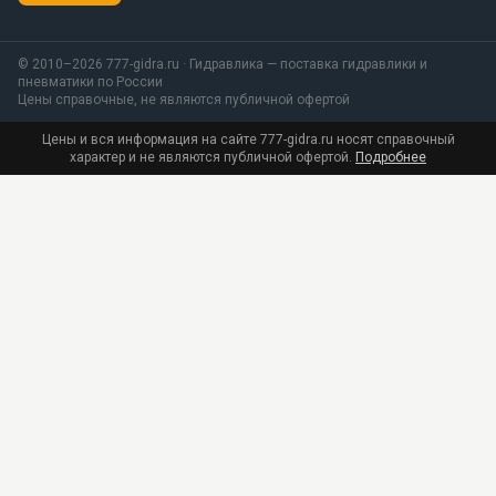
© 2010–2026 777-gidra.ru · Гидравлика — поставка гидравлики и
пневматики по России
Цены справочные, не являются публичной офертой
Цены и вся информация на сайте 777-gidra.ru носят справочный
характер и не являются публичной офертой.
Подробнее