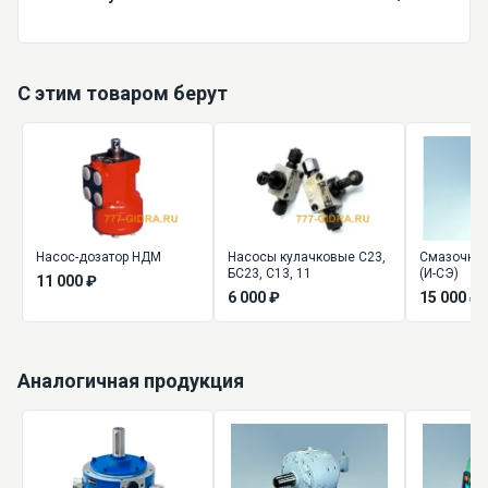
С этим товаром берут
Насос-дозатор НДМ
Насосы кулачковые С23,
Смазочная
БС23, С13, 11
(И-СЭ)
11 000 ₽
6 000 ₽
15 000 ₽
Аналогичная продукция