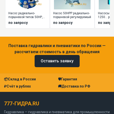
Насос радиально-
Насос 50НРР радиально-
Насосы НР2 
поршневой типов 50НР,
поршневой регулируемый
1250... ра
50НС
поршневы
по запросу
по запросу
по запро
нерегулир
Поставка гидравлики и пневматики по России —
рассчитаем стоимость в день обращения
Оставить заявку
📦
Склад в России
🛡
Гарантия
₽
Счёт в рублях
🚚
Доставка по РФ
777-ГИДРА.RU
Гидравлика — гидравлика и пневматика для промышленности