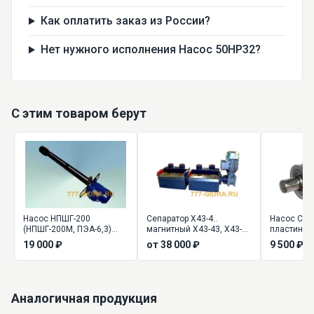
Как оплатить заказ из России?
Нет нужного исполнения Насос 50НР32?
С этим товаром берут
Насос НПШГ-200
Сепаратор Х43-4..
Насос С12
(НПШГ-200М, ПЭА-6,3)
магнитный Х43-43, Х43-
пластинча
густой смазки
44, Х43-45
19 000 ₽
от 38 000 ₽
9 500 ₽
Аналогичная продукция