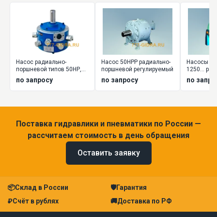
Насос радиально-
Насос 50НРР радиально-
Насосы НР2 
поршневой типов 50НР,
поршневой регулируемый
1250... ра
50НС
поршневы
по запросу
по запросу
по запро
нерегулир
Поставка гидравлики и пневматики по России —
рассчитаем стоимость в день обращения
Оставить заявку
📦
Склад в России
🛡
Гарантия
₽
Счёт в рублях
🚚
Доставка по РФ