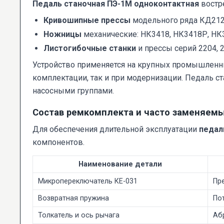
Педаль станочная ПЭ-1М одноконтактная
востр
Кривошипные прессы
модельного ряда КД212
Ножницы
механические: НК3418, НК3418Р, НК3
Листогибочные станки
и прессы серий 2204, 2
Устройство применяется на крупных промышленных
комплектации, так и при модернизации. Педаль с
насосными группами.
Состав ремкомплекта и часто заменяем
Для обеспечения длительной эксплуатации
педал
компонентов.
Наименование детали
Микропереключатель КЕ-031
Пр
Возвратная пружина
По
Толкатель и ось рычага
Абр