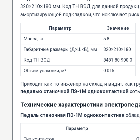
320×210×180 мм. Код ТН ВЭД для данной продукции
амортизирующей подкладкой, что исключает риск 
Параметр
Значение
Масса, кг
5.8
Габаритные размеры (Д×Ш×В), мм
320×210×180
Код ТН ВЭД
8481 80 900 0
Объем упаковки, м³
0.015
Приходит как-то инженер на склад и видит, как гр
педалью станочной ПЭ-1М одноконтактной
хоть
Технические характеристики электропед
Педаль станочная ПЭ-1М одноконтактная
облад
Параметр
Тип контактов
О