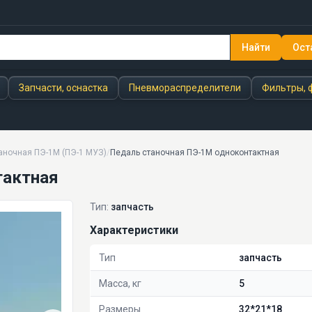
Найти
Ост
Запчасти, оснастка
Пневмораспределители
Фильтры, 
аночная ПЭ-1М (ПЭ-1 МУЗ)
/
Педаль станочная ПЭ-1М одноконтактная
тактная
Тип:
запчасть
Характеристики
Тип
запчасть
Масса, кг
5
Размеры
32*21*18