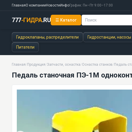
Главная
О компании
Новости
Инфо
График: Пн–Пт 9:00–17:00
777
-ГИДРА
.RU
☰ Каталог
Педаль станочная ПЭ-1М одноконтактная
5 кг · 3 моделей серии
Гидроклапаны, распределители
Гидростанции, насосы
Питатели
Главная
/
Продукция
/
Запчасти, оснастка
/
Оснастка станков
/
Педаль ст
Педаль станочная ПЭ-1М однокон