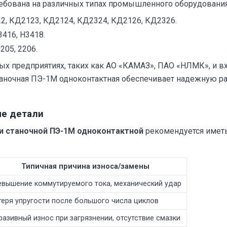
ебована на различных типах промышленного оборудования,
2, КД2123, КД2124, КД2324, КД2126, КД2326.
416, Н3418.
205, 2206.
 предприятиях, таких как АО «КАМАЗ», ПАО «НЛМК», и вхо
таночная ПЭ-1М одноконтактная обеспечивает надежную ра
ые детали
и станочной ПЭ-1М одноконтактной
рекомендуется иметь
Типичная причина износа/замены
евышение коммутируемого тока, механический удар
теря упругости после большого числа циклов
азивный износ при загрязнении, отсутствие смазки