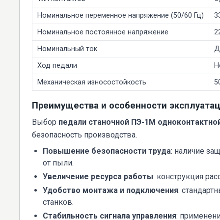
Номинальное переменное напряжение (50/60 Гц)
3
Номинальное постоянное напряжение
2
Номинальный ток
Д
Ход педали
Н
Механическая износостойкость
5
Преимущества и особенности эксплуата
Выбор
педали станочной ПЭ-1М одноконтактно
безопасность производства.
Повышение безопасности труда
: наличие з
от пыли.
Увеличение ресурса работы
: конструкция рас
Удобство монтажа и подключения
: стандарт
станков.
Стабильность сигнала управления
: применен