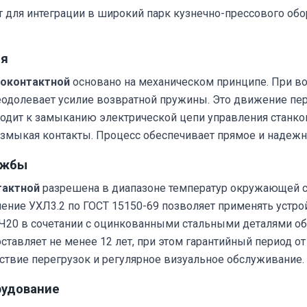
ит для интеграции в широкий парк кузнечно-прессового обо
ля
ноконтактной
основано на механическом принципе. При во
долевает усилие возвратной пружины. Это движение пере
водит к замыканию электрической цепи управления станк
размыкая контакты. Процесс обеспечивает прямое и надеж
ужбы
тактной
разрешена в диапазоне температур окружающей ср
нение УХЛ3.2 по ГОСТ 15150-69 позволяет применять уст
СЧ20 в сочетании с оцинкованными стальными деталями об
тавляет не менее 12 лет, при этом гарантийный период от
тствие перегрузок и регулярное визуальное обслуживание.
рудование