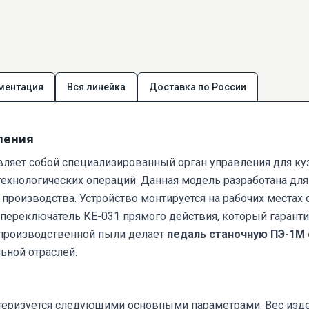
ментация
Вся линейка
Доставка по России
ления
вляет собой специализированный орган управления для ку
хнологических операций. Данная модель разработана для э
роизводства. Устройство монтируется на рабочих местах 
переключатель КЕ-031 прямого действия, который гаран
и производственной пыли делает
педаль станочную ПЭ-1М
ьной отраслей.
теризуется следующими основными параметрами. Вес издел