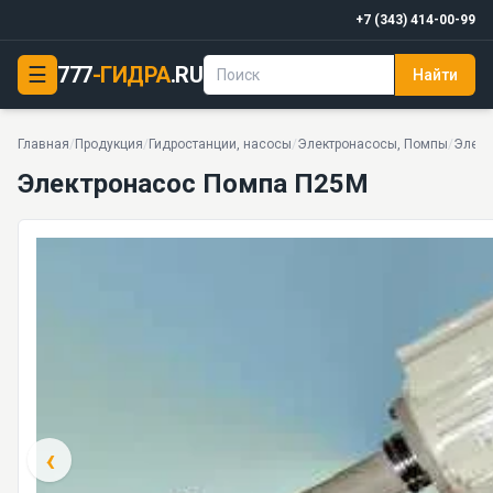
+7 (343) 414-00-99
☰
777
-ГИДРА
.RU
Найти
Электронасос Помпа П25М
25 · 5,9 кг · 10 моделей серии
Главная
/
Продукция
/
Гидростанции, насосы
/
Электронасосы, Помпы
/
Элект
Электронасос Помпа П25М
‹