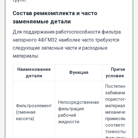
Состав ремкомплекта и часто
заменяемые детали
Для поддержания работоспособности фильтра
напорного 4ФГМ32 наиболее часто требуются
следующие запасные части и расходные
материалы:
Наименование
Причины и
Функция
детали
условия изно
Постепенное
забивание
пористого
Непосредственная
Фильтроэлемент
материала
фильтрация
(сменная
механическими
рабочей
кассета)
примесями в
жидкости.
соответствии с
тонкостью