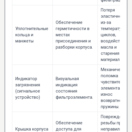
фильтрации.
Потеря
эластичности
Обеспечение
из-за
Уплотнительные
герметичности в
температурных
кольца и
местах
циклов,
манжеты
присоединения и
воздействия
разборки корпуса.
масла и
старения
материала.
Механическая
поломка
Индикатор
Визуальная
чувствительно
загрязнения
индикация
элемента или
(сигнальное
состояния
износ
устройство)
фильтроэлемента.
возвратной
пружины.
Повреждение
Обеспечение
резьбы при
Крышка корпуса
доступа для
неправильном