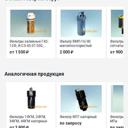
Фильтры заливные Г42-
Фильтр ФМП-16/40
Фильтры 
12Ф, И-СЭ.00.07.000,
магнитно-пористый
сетчатые 8
Фильтры сливные ФМС
160 (80) - 2
от 1 500 ₽
2 000 ₽
от 900 ₽
50, 80
Аналогичная продукция
Фильтры 1ФГМ, 2ФГМ,
Фильтр ФП7 напорный
Фильтры н
3ФГМ, 4ФГМ напорные
МПа
по запросу
от 3 900 ₽
по запро