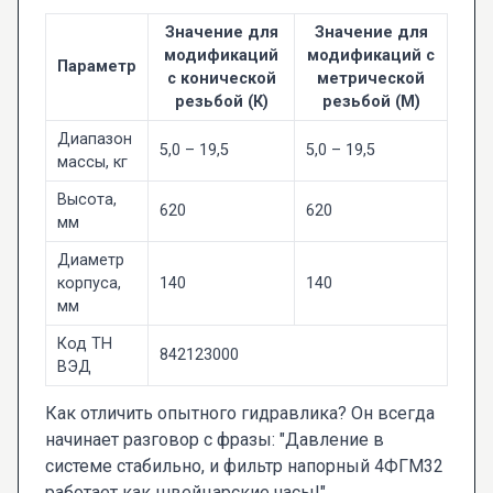
Значение для
Значение для
модификаций
модификаций с
Параметр
с конической
метрической
резьбой (К)
резьбой (М)
Диапазон
5,0 – 19,5
5,0 – 19,5
массы, кг
Высота,
620
620
мм
Диаметр
корпуса,
140
140
мм
Код ТН
842123000
ВЭД
Как отличить опытного гидравлика? Он всегда
начинает разговор с фразы: "Давление в
системе стабильно, и фильтр напорный 4ФГМ32
работает как швейцарские часы!".