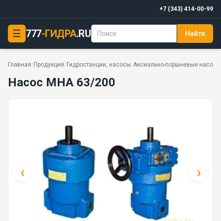
+7 (343) 414-00-99
☰
777
-ГИДРА
.RU
Найти
Насос МНА 63/200
20 МПа · 44 кг · 9 моделей серии
Главная
/
Продукция
/
Гидростанции, насосы
/
Аксиально-поршневые насосы
Насос МНА 63/200
‹
›