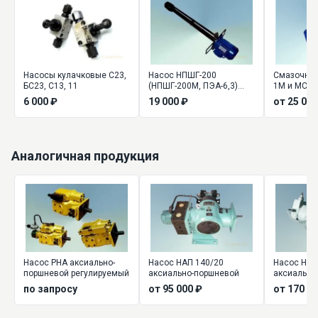
Насосы кулачковые С23,
Насос НПШГ-200
Смазочная
БС23, С13, 11
(НПШГ-200М, ПЭА-6,3)
1М и МС4
густой смазки
6 000 ₽
19 000 ₽
от 25 000
Аналогичная продукция
Насос РНА аксиально-
Насос НАП 140/20
Насос НА..
поршневой регулируемый
аксиально-поршневой
аксиально
регулируе
по запросу
от 95 000 ₽
от 170 00