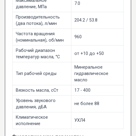
Максимальное
7.0
давление, МПа
Производительность
204.2 / 53.8
(два потока), л/мин
Частота вращения
960
(номинальная), об/мин
Рабочий диапазон
от +10 до +50
температур масла, °C
Минеральное
Тип рабочей среды
гидравлическое
масло
Вязкость масла, сСт
17 - 400
Уровень звукового
не более 88
давления, дБА
Климатическое
УХЛ4
исполнение