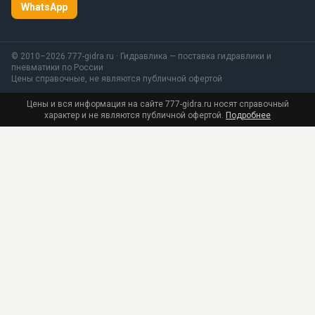
WhatsApp
© 2010–2026 777-gidra.ru · Гидравлика — поставка гидравлики и
пневматики по России
Цены справочные, не являются публичной офертой
Цены и вся информация на сайте 777-gidra.ru носят справочный
характер и не являются публичной офертой.
Подробнее