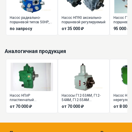
Насос радиально-
Насос НП90 аксиально-
Насос Г13-
поршневой типов 50НР,
поршневой регулируемый
поршневой
50НС
по запросу
от 35 000 ₽
95 000 ₽
Аналогичная продукция
Насос НПлР
Насосы Г12-53АМ, Г12-
Насос НПл
пластинчатый
54АМ, Г12-55АМ
нерегулир
регулируемый
пластинчатые
от 70 000 ₽
от 70 000 ₽
от 8 000 
регулируемые