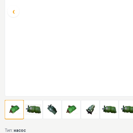
‹
Тип:
насос