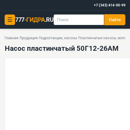
+7 (343) 414-00-99
☰
777
-ГИДРА
.RU
Найти
Насос пластинчатый 50Г12-26АМ
6,3 МПа · 204.2 л/мин · 68 кг · 61 моделей серии
Главная
/
Продукция
/
Гидростанции, насосы
/
Пластинчатые насосы, мотор
Насос пластинчатый 50Г12-26АМ