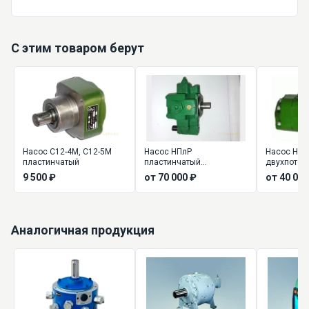
С этим товаром берут
Насос С12-4М, С12-5М
Насос НПлР
Насос НПл
пластинчатый
пластинчатый
двухпоточ
регулируемый
9 500 ₽
от 70 000 ₽
от 40 000
Аналогичная продукция