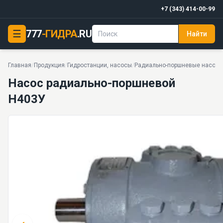
+7 (343) 414-00-99
☰
777
-ГИДРА
.RU
Найти
Насос радиально-поршневой Н403У
32 МПа · 30 л/мин · 47 кг · 9 моделей серии
Главная
/
Продукция
/
Гидростанции, насосы
/
Радиально-поршневые насосы
Насос радиально-поршневой
Н403У