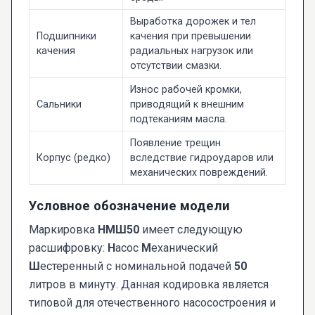
Выработка дорожек и тел
Подшипники
качения при превышении
качения
радиальных нагрузок или
отсутствии смазки.
Износ рабочей кромки,
Сальники
приводящий к внешним
подтеканиям масла.
Появление трещин
Корпус (редко)
вследствие гидроударов или
механических повреждений.
Условное обозначение модели
Маркировка
НМШ50
имеет следующую
расшифровку:
Н
асос
М
еханический
Ш
естеренный с номинальной подачей
50
литров в минуту. Данная кодировка является
типовой для отечественного насосостроения и