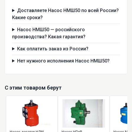
Доставляете Насос НМШ50 по всей России?
Какие сроки?
Насос НМШ50 — российского
производства? Какая гарантия?
Как оплатить заказ из России?
Нет нужного исполнения Насос НМШ50?
С этим товаром берут
Насос-дозатор НДМ
Насос НПлР
Насос МНА