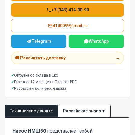
+7 (343) 414-00-99
4140099@mail.ru
Telegram
WhatsApp
🚚 Рассчитать доставку
→
✓
Отгрузка со склада в Екб
✓
Гарантия 12 месяцев + Паспорт PDF
✓
Работаем с юр. и физ. лицами
Технические данные
Российские аналоги
Насос НМШ50
представляет собой