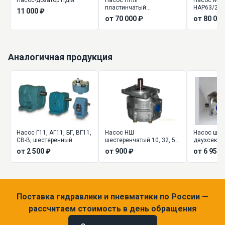
пластинчатый
НАР63/200
11 000 ₽
регулируемый
НА4М63/20
от 70 000 ₽
от 80 000
Аналогичная продукция
Насос Г11, АГ11, БГ, ВГ11,
Насос НШ
Насос шес
СВ-В, шестеренный
шестеренчатый 10, 32, 50,
двухсекц
100, 250 (шестеренный)
(сдвоенный
от 2 500 ₽
от 900 ₽
от 6 955 
Поставка гидравлики и пневматики по России —
рассчитаем стоимость в день обращения