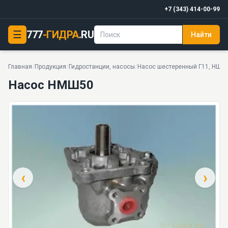
+7 (343) 414-00-99
☰
777
-ГИДРА
.RU
Найти
Насос НМШ50
PDF
6 моделей серии
Главная
/
Продукция
/
Гидростанции, насосы
/
Насос шестеренный Г11, НШ, 
Насос НМШ50
‹
›