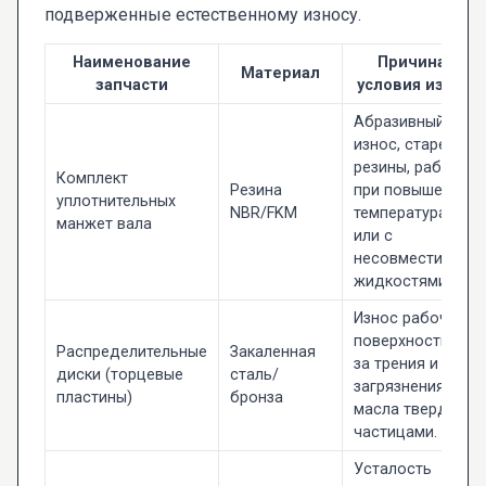
подверженные естественному износу.
Наименование
Причина и
Материал
запчасти
условия износа
Абразивный
износ, старение
резины, работа
Комплект
Резина
при повышенных
уплотнительных
NBR/FKM
температурах
манжет вала
или с
несовместимыми
жидкостями.
Износ рабочей
поверхности из-
Распределительные
Закаленная
за трения и
диски (торцевые
сталь/
загрязнения
пластины)
бронза
масла твердыми
частицами.
Усталость