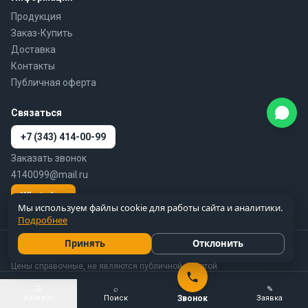
Продукция
Заказ-Купить
Доставка
Контакты
Публичная оферта
Связаться
+7 (343) 414-00-99
Заказать звонок
4140099@mail.ru
WhatsApp
Мы используем файлы cookie для работы сайта и аналитики.
Подробнее
Принять
Отклонить
© 2010–2026 777-gidra.ru · Гидравлика — поставка гидравлики и
пневматики по России
Цены справочные, не являются публичной офертой
☰
⌕
✎
Цены и вся информация на сайте 777-gidra.ru носят справочный
Каталог
Поиск
Звонок
Заявка
характер и не являются публичной офертой.
Подробнее