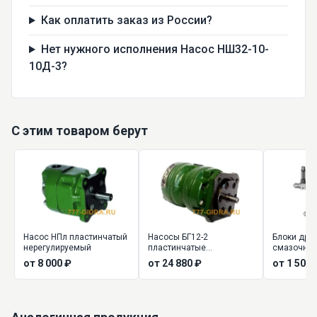
Как оплатить заказ из России?
Нет нужного исполнения Насос НШ32-10-
10Д-3?
С этим товаром берут
Насос НПл пластинчатый
Насосы БГ12-2
Блоки дро
нерегулируемый
пластинчатые
смазочны
нерегулируемые (БГ12-21,
от 8 000 ₽
от 24 880 ₽
от 1 500 
БГ12-22, БГ12-23, БГ12-24)