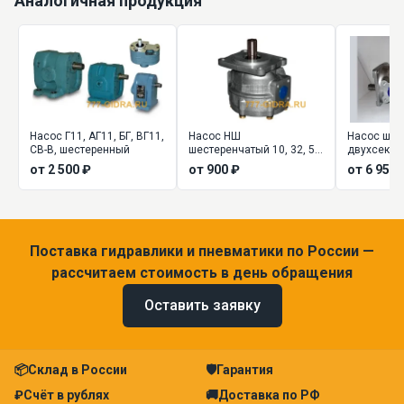
Аналогичная продукция
Насос Г11, АГ11, БГ, ВГ11,
Насос НШ
Насос шес
СВ-В, шестеренный
шестеренчатый 10, 32, 50,
двухсекц
100, 250 (шестеренный)
(сдвоенный
от 2 500 ₽
от 900 ₽
от 6 955 
Поставка гидравлики и пневматики по России —
рассчитаем стоимость в день обращения
Оставить заявку
📦
Склад в России
🛡
Гарантия
₽
Счёт в рублях
🚚
Доставка по РФ