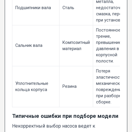
металла,
Подшипники вала
Сталь
недостаточная
смазка, перекос
при установке.
Постоянное
трение,
Композитный
превышение
Сальник вала
материал
давления в
корпусной
полости.
Потеря
эластичности,
Уплотнительные
механические
Резина
кольца корпуса
повреждения
при разборке/
сборке.
Типичные ошибки при подборе модели
Некорректный выбор насоса ведет к