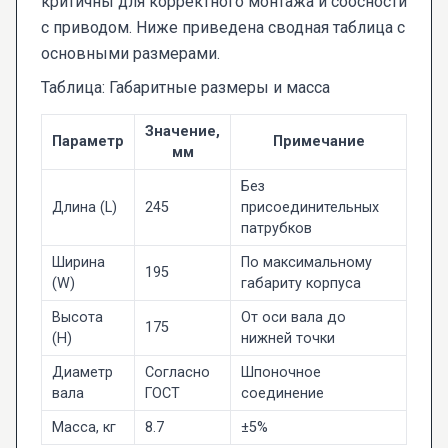
критичны для корректного монтажа и соосности
с приводом. Ниже приведена сводная таблица с
основными размерами.
Таблица: Габаритные размеры и масса
Значение,
Параметр
Примечание
мм
Без
Длина (L)
245
присоединительных
патрубков
Ширина
По максимальному
195
(W)
габариту корпуса
Высота
От оси вала до
175
(H)
нижней точки
Диаметр
Согласно
Шпоночное
вала
ГОСТ
соединение
Масса, кг
8.7
±5%